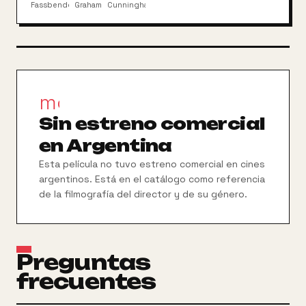
Steve McQueen. Premio Cámara de Oro de Un
Fassbender
Graham
Cunningham
Certain Regard en Cannes.
movie_filter
Sin estreno comercial
en Argentina
Esta película no tuvo estreno comercial en cines
argentinos. Está en el catálogo como referencia
de la filmografía del director y de su género.
Preguntas
frecuentes