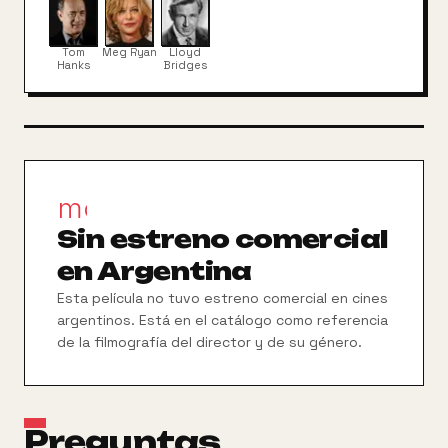
ella. Inesperadamente, su vida cambia cuando, tras
visitar al doctor Ellison, se entera de que tiene un
tumor cerebral y de que, aunque se sienta bien,
Tom
Meg Ryan
Lloyd
morirá en un plazo de cinco meses. Contra todo
Hanks
Bridges
pronóstico, Joe experimentará un fuerte
sentimiento de liberación y de pasión por la vida.
movie_filter
Sin estreno comercial
en Argentina
Esta película no tuvo estreno comercial en cines
argentinos. Está en el catálogo como referencia
de la filmografía del director y de su género.
Preguntas