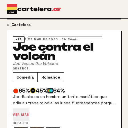
Ir al contenido principal
cartelera
.ar
arrow_back
Cartelera
+13
9 DE MAR DE 1990
·
1h 34min
Joe contra el
volcán
Joe Versus the Volcano
GÉNEROS
Comedia
Romance
65
%
45
%
64
%
Joe Banks es un hombre un tanto maniático que
odia su trabajo: odia las luces fluorescentes porque
cree que le enferman, y tiembla ante la presencia
VER MÁS
de su jefe Frank Watori; además, se siente atraído
por su secretaria, pero no se atreve a hablar con
REPARTO