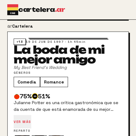
Ir al contenido principal
cartelera
.ar
arrow_back
Cartelera
+13
19 DE JUN DE 1997
·
1h 45min
La boda de mi
mejor amigo
My Best Friend's Wedding
GÉNEROS
Comedia
Romance
75
%
51
%
Julianne Potter es una crítica gastronómica que se
da cuenta de que está enamorada de su mejor
amigo el mismo día que él la llama para anunciarle su
VER MÁS
inminente matrimonio con una chica de la alta
sociedad. Sólo dispone de tres días para urdir un
REPARTO