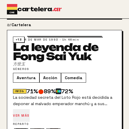
Ir al contenido principal
cartelera
.ar
arrow_back
Cartelera
+13
4 DE MAR DE 1993
·
1h 46min
La leyenda de
Fong Sai Yuk
方世玉
GÉNEROS
Aventura
Acción
Comedia
71
%
89
%
72
%
IMDb
La sociedad secreta del Loto Rojo está decidida a
deponer al malvado emperador manchú y a sus
secuaces. A uno de los gobernadores se le encarga
VER MÁS
la misión de elaborar una lista con los nombres de
los miembros de dicha sociedad. Mientras, Fong Sai
REPARTO