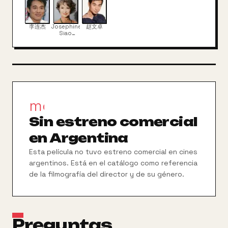
Yuk, un cantonés que practica las artes marciales,
se enamora de la preciosa hija de un rico
comerciante recién llegado a Cantón. Su padre, en
李连杰
Josephine
赵文卓
un intento por ganar influencia en la zona y mejorar
Siao
Fong-
sus negocios, ofrece a su hija en matrimonio a aquel
Fong
que resulte ganador en un torneo de artes
marciales
movie_filter
Sin estreno comercial
en Argentina
Esta película no tuvo estreno comercial en cines
argentinos. Está en el catálogo como referencia
de la filmografía del director y de su género.
Preguntas