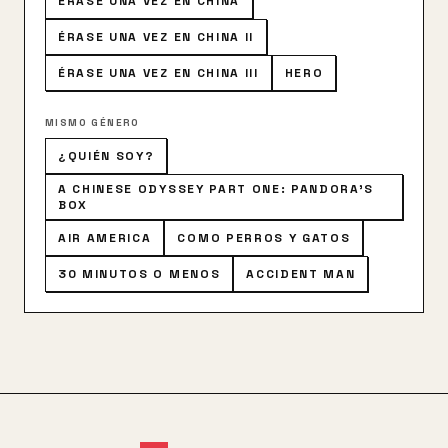
ÉRASE UNA VEZ EN CHINA
ofrece a su hija en matrimonio a aquel que resulte
ganador en un torneo de artes marciales
ÉRASE UNA VEZ EN CHINA II
ÉRASE UNA VEZ EN CHINA III
HERO
MISMO GÉNERO
¿QUIÉN SOY?
A CHINESE ODYSSEY PART ONE: PANDORA'S
BOX
AIR AMERICA
COMO PERROS Y GATOS
30 MINUTOS O MENOS
ACCIDENT MAN