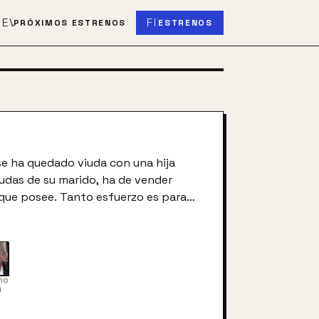
S
EVENT_UPCOMING
FIBER_NEW
PRÓXIMOS ESTRENOS
ESTRENOS
se ha quedado viuda con una hija
udas de su marido, ha de vender
 que posee. Tanto esfuerzo es para
e vive y el colegio de la niña. Sin
oblemas económicos no acaban ahí,
 entre los hombres más ricos que la
mo
i