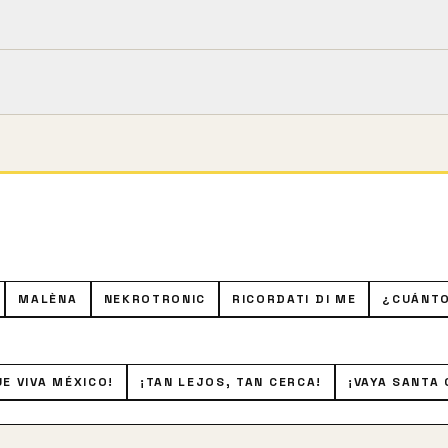
m).
 viuda con una hija pequeña. Para pagar las deudas de su m
o es para poder pagar el piso en el que vive y el colegio d
cide rifarse como amante entre los hombres más ricos que
MALÈNA
NEKROTRONIC
RICORDATI DI ME
¿CUÁNT
UE VIVA MÉXICO!
¡TAN LEJOS, TAN CERCA!
¡VAYA SANTA 