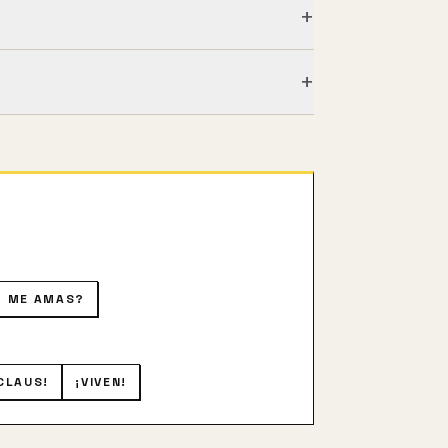
+
+
arido, ha de vender todos los
e la niña. Sin embargo, dado que sus
 la desean.
O ME AMAS?
CLAUS!
¡VIVEN!