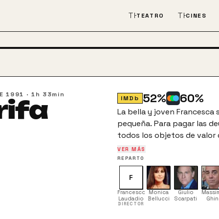
THEATER_COMEDY
THEATER
TEATRO
CINES
E 1991
·
1h 33min
52
%
60
%
IMDb
rifa
La bella y joven Francesca 
pequeña. Para pagar las de
todos los objetos de valor
poder pagar el piso en el qu
VER MÁS
embargo, dado que sus pr
REPARTO
decide rifarse como amante
F
desean.
Francesco
Monica
Giulio
Massi
Laudadio
Bellucci
Scarpati
Ghin
DIRECTOR