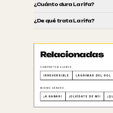
¿Cuánto dura La rifa?
Tiene una duración de 93 minutos (1h 33
¿De qué trata La rifa?
La bella y joven Francesca se ha quedado
objetos de valor que posee. Tanto esfuerz
problemas económicos no acaban ahí, de
Relacionadas
COMPARTEN ELENCO
IRREVERSIBLE
LÁGRIMAS DEL SOL
MISMO GÉNERO
¡A GANAR!
¡OLVÍDATE DE MÍ!
¡Q