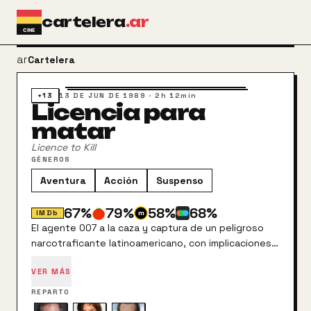
Ir al contenido principal
cartelera
.ar
arrow_back
Cartelera
+13
13 DE JUN DE 1989
·
2h 12min
Licencia para
matar
Licence to Kill
GÉNEROS
Aventura
Acción
Suspenso
67
%
79
%
58
%
68
%
IMDb
El agente 007 a la caza y captura de un peligroso
narcotraficante latinoamericano, con implicaciones
personales de por medio: el capo de la droga mató
VER MÁS
a un amigo suyo, y Bond desea vengarse.
REPARTO