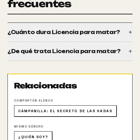
frecuentes
+
¿Cuánto dura Licencia para matar?
Tiene una duración de 132 minutos (2h 12m).
+
¿De qué trata Licencia para matar?
El agente 007 a la caza y captura de un peligroso
narcotraficante latinoamericano, con implicaciones
personales de por medio: el capo de la droga mató a
Relacionadas
un amigo suyo, y Bond desea vengarse.
COMPARTEN ELENCO
CAMPANILLA: EL SECRETO DE LAS HADAS
MISMO GÉNERO
¿QUIÉN SOY?