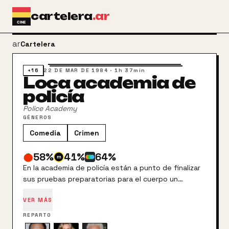
Ir al contenido principal
cartelera
.ar
arrow_back
Cartelera
+16
22 DE MAR DE 1984
·
1h 37min
Loca academia de
policía
Police Academy
GÉNEROS
Comedia
Crimen
58
%
41
%
64
%
En la academia de policía están a punto de finalizar
sus pruebas preparatorias para el cuerpo un
numeroso grupo de veteranos. Durante un tiempo,
VER MÁS
coinciden con los novatos de nuevo ingreso, que
serán el centro de un montón de bromas que
REPARTO
muchas veces se lo harán pasar muy mal.