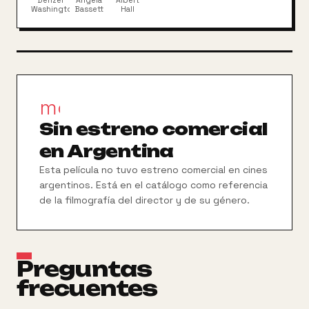
Denzel
Angela
Albert
movimiento de liberación de la comunidad negra
Washington
Bassett
Hall
norteamericana.
movie_filter
Sin estreno comercial
en Argentina
Esta película no tuvo estreno comercial en cines
argentinos. Está en el catálogo como referencia
de la filmografía del director y de su género.
Preguntas
frecuentes