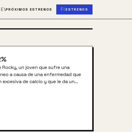
S
EVENT_UPCOMING
FIBER_NEW
PRÓXIMOS ESTRENOS
ESTRENOS
2
%
e Rocky, un joven que sufre una
áneo a causa de una enfermedad que
excesiva de calcio y que le da un
ello no impide que sea
 y cariñoso. Rusty tiene un estilo
 ser excesivamente proteccionista con
a conseguir que su hijo tenga las
cualquier otra persona