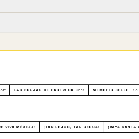
0m).
oven que sufre una severa deformación del cráneo a causa 
e le da un aspecto monstruoso, pero ello no impide que se
salvaje a pesar de ser excesivamente proteccionista con Ro
des que cualquier otra persona
iott
LAS BRUJAS DE EASTWICK
·
Cher
MEMPHIS BELLE
·
Eric
UE VIVA MÉXICO!
¡TAN LEJOS, TAN CERCA!
¡VAYA SANTA 