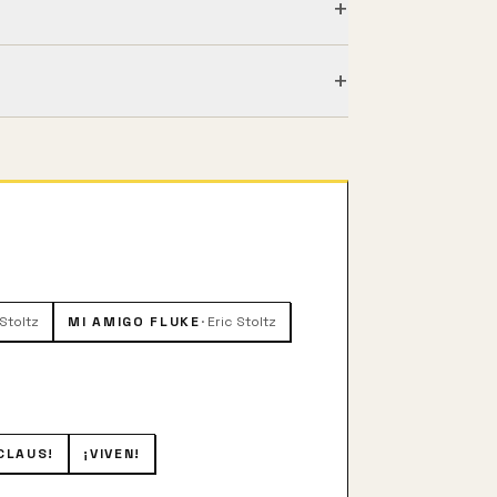
+
+
de una enfermedad que le provoca
a extremadamente inteligente y
cky, y está determinada a conseguir
 Stoltz
MI AMIGO FLUKE
·
Eric Stoltz
CLAUS!
¡VIVEN!