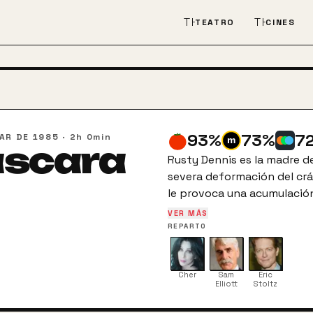
THEATER_COMEDY
THEATER
TEATRO
CINES
93
%
73
%
7
AR DE 1985
·
2h 0min
scara
Rusty Dennis es la madre d
severa deformación del cr
le provoca una acumulación 
aspecto monstruoso, pero 
VER MÁS
extremadamente inteligente
REPARTO
de vida salvaje a pesar de
Rocky, y está determinada 
mismas oportunidades que 
Cher
Sam
Eric
Elliott
Stoltz