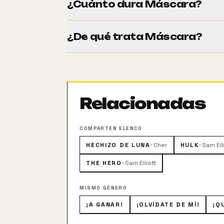
¿Cuánto dura Máscara?
Tiene una duración de 120 minutos (2h 0
¿De qué trata Máscara?
Rusty Dennis es la madre de Rocky, un j
una acumulación excesiva de calcio y qu
cariñoso. Rusty tiene un estilo de vida 
que su hijo tenga las mismas oportunida
Relacionadas
COMPARTEN ELENCO
HECHIZO DE LUNA
·
Cher
HULK
·
Sam Ell
THE HERO
·
Sam Elliott
MISMO GÉNERO
¡A GANAR!
¡OLVÍDATE DE MÍ!
¡Q