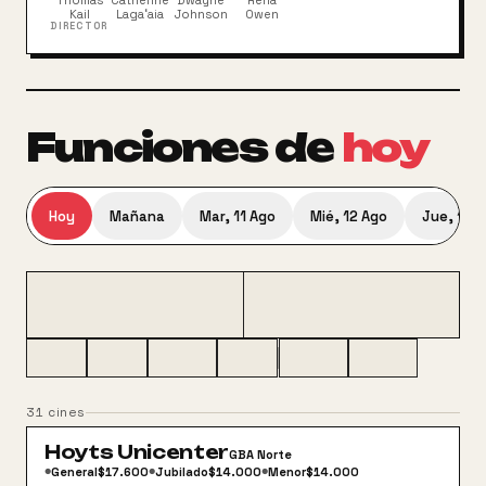
Thomas
Catherine
Dwayne
Rena
Kail
Lagaʻaia
Johnson
Owen
DIRECTOR
Funciones
de
hoy
Hoy
Mañana
Mar, 11 Ago
Mié, 12 Ago
Jue, 13 
31
cines
Hoyts Unicenter
GBA Norte
General
$17.600
Jubilado
$14.000
Menor
$14.000
●
●
●