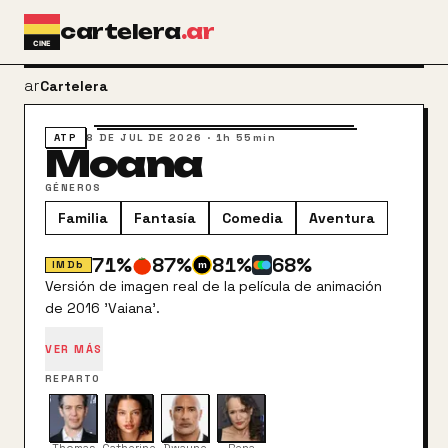
Ir al contenido principal
cartelera
.ar
arrow_back
Cartelera
ATP
8 DE JUL DE 2026
·
1h 55min
Moana
GÉNEROS
Familia
Fantasía
Comedia
Aventura
71
%
87
%
81
%
68
%
IMDb
Versión de imagen real de la película de animación
de 2016 'Vaiana'.
VER MÁS
REPARTO