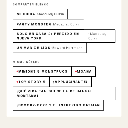
están dispuestos a rendirse a la primera... son
COMPARTEN ELENCO
capaces de cualquier travesura y la fuerza de la
MI CHICA
·
Macaulay Culkin
amistad es muy poderosa. Con su ayuda intentará
liberar a sus padres y salvar la compañía
PARTY MONSTER
·
Macaulay Culkin
SOLO EN CASA 2: PERDIDO EN
·
Macaulay
NUEVA YORK
Culkin
UN MAR DE LÍOS
·
Edward Herrmann
MISMO GÉNERO
MINIONS & MONSTRUOS
MOANA
TOY STORY 5
¡APPLUCINANTE!
¡QUÉ VIDA TAN DULCE LA DE HANNAH
MONTANA!
¡SCOOBY-DOO! Y EL INTRÉPIDO BATMAN