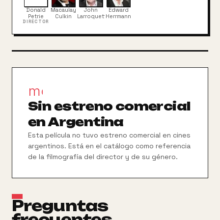
Bermudas, el muchacho sospecha que detrás de la
Donald
Macaulay
John
Edward
desaparición se encuentra Laurence Van Dogh, un
Petrie
Culkin
Larroquette
Herrmann
DIRECTOR
ejecutivo de Industrias Richie que pretende
hacerse con la compañía asesinando a sus padres.
Sin embargo, Richie y su nueva pandilla de chiflados
amiguetes no están dispuestos a rendirse a la
primera... son capaces de cualquier travesura y la
fuerza de la amistad es muy poderosa. Con su
movie_filter
ayuda intentará liberar a sus padres y salvar la
compañía
Sin estreno comercial
en Argentina
Esta película no tuvo estreno comercial en cines
argentinos. Está en el catálogo como referencia
de la filmografía del director y de su género.
Preguntas
frecuentes