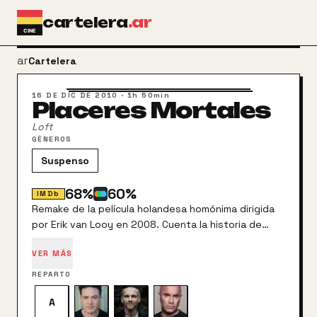
Ir al contenido principal
cartelera
.ar
arrow_back
Cartelera
16 DE DIC DE 2010
·
1h 50min
Placeres Mortales
Loft
GÉNEROS
Suspenso
68
%
60
%
IMDb
Remake de la película holandesa homónima dirigida
por Erik van Looy en 2008. Cuenta la historia de
cinco amigos, todos casados, que deciden
VER MÁS
compartir un apartamento para usarlo como lugar de
reunión con sus amantes.
REPARTO
A