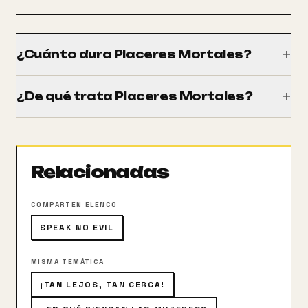
+
¿Cuánto dura Placeres Mortales?
Tiene una duración de 110 minutos (1h 50m).
+
¿De qué trata Placeres Mortales?
Remake de la película holandesa homónima dirigida
por Erik van Looy en 2008. Cuenta la historia de cinco
amigos, todos casados, que deciden compartir un
Relacionadas
apartamento para usarlo como lugar de reunión con
sus amantes.
COMPARTEN ELENCO
SPEAK NO EVIL
MISMA TEMÁTICA
¡TAN LEJOS, TAN CERCA!