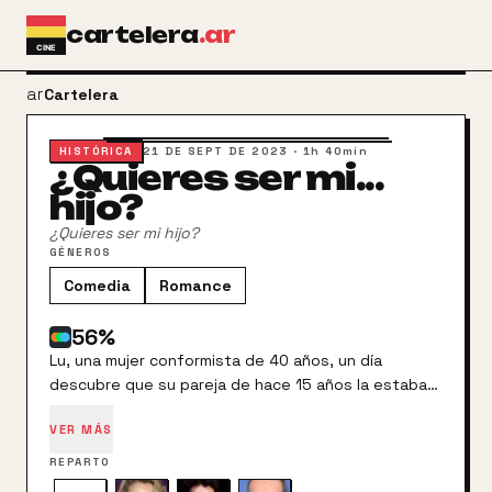
Ir al contenido principal
cartelera
.ar
arrow_back
Cartelera
HISTÓRICA
21 DE SEPT DE 2023
·
1h 40min
¿Quieres ser mi...
hijo?
¿Quieres ser mi hijo?
GÉNEROS
Comedia
Romance
56
%
Lu, una mujer conformista de 40 años, un día
descubre que su pareja de hace 15 años la estaba
engañando. En ese momento, Lu toma la decisión de
VER MÁS
regresar a su departamento de soltera para
empezar de cero, ya que se siente estancada y
REPARTO
desconsolada. Conoce a su nuevo vecino Javier, un