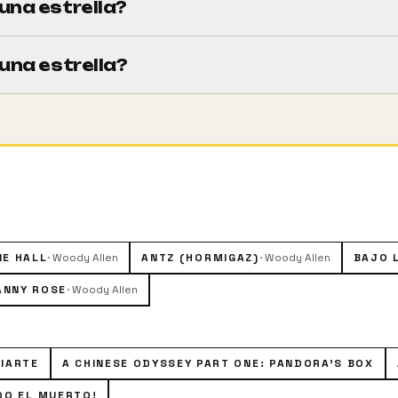
una estrella?
m).
una estrella?
or de comedias, está harto de ser gracioso. Al borde de un 
n fin de semana, y que le obligará a reflexionar sobre la m
r la cabeza con su nueva novia Isabel. Bates se debatirá po
IE HALL
·
Woody Allen
ANTZ (HORMIGAZ)
·
Woody Allen
BAJO 
ANNY ROSE
·
Woody Allen
DIARTE
A CHINESE ODYSSEY PART ONE: PANDORA'S BOX
DO EL MUERTO!