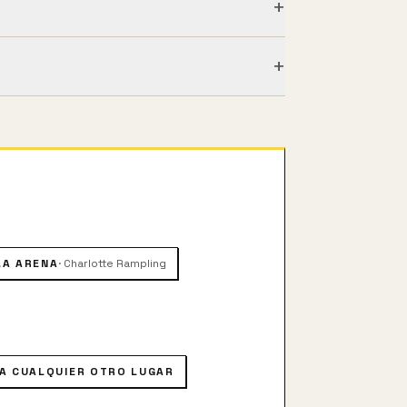
+
+
ataque de nervios, Bates asiste a una
isma, sobre los recuerdos de su gran
r encontrar una razón por la que
LA ARENA
·
Charlotte Rampling
A CUALQUIER OTRO LUGAR