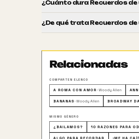
¿Cuánto dura Recuerdos de 
Tiene una duración de 89 minutos (1h 29
¿De qué trata Recuerdos de 
El cineasta Sandy Bates, legendario cread
retrospectiva de su obra que se celebra u
amor Dorrie y sobre las virtudes de senta
seguir viviendo.
Relacionadas
COMPARTEN ELENCO
A ROMA CON AMOR
·
Woody Allen
ANN
BANANAS
·
Woody Allen
BROADWAY D
MISMO GÉNERO
¿BAILAMOS?
10 RAZONES PARA O
ALGO PARA RECORDAR
¡ME HA CAÍ