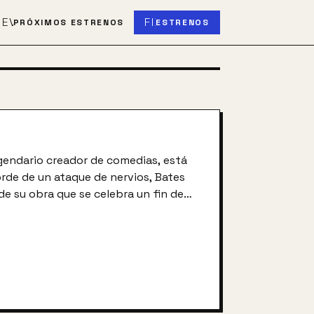
S
EVENT_UPCOMING
FIBER_NEW
PRÓXIMOS ESTRENOS
ESTRENOS
egendario creador de comedias, está
orde de un ataque de nervios, Bates
de su obra que se celebra un fin de
 reflexionar sobre la misma, sobre los
orrie y sobre las virtudes de sentar
a Isabel. Bates se debatirá por
que seguir viviendo.