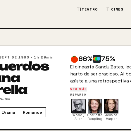
THEATER_COMEDY
THEATER
TEATRO
CINES
66
%
75
%
SEPT DE 1980
·
1h 29min
uerdos
El cineasta Sandy Bates, l
una
harto de ser gracioso. Al b
asiste a una retrospectiva 
rella
semana, y que le obligará a
VER MÁS
recuerdos de su gran amor D
REPARTO
ories
la cabeza con su nueva novi
encontrar una razón por la 
Drama
Romance
Woody
Charlotte
Jessica
Allen
Rampling
Harper