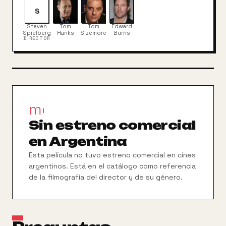
Miller deben arriesgar sus vidas para encontrar a
este soldado, cuyos tres hermanos han muerto en
S
la guerra. Lo único que se sabe del soldado Ryan es
Steven
Tom
Tom
Edward
que se lanzó con su escuadrón de paracaidistas
Spielberg
Hanks
Sizemore
Burns
DIRECTOR
detrás de las líneas enemigas.
movie_filter
Sin estreno comercial
en Argentina
Esta película no tuvo estreno comercial en cines
argentinos. Está en el catálogo como referencia
de la filmografía del director y de su género.