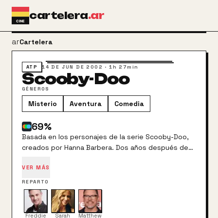
Ir al contenido principal
cartelera
.ar
arrow_back
Cartelera
ATP
14 DE JUN DE 2002
·
1h 27min
Scooby-Doo
GÉNEROS
Misterio
Aventura
Comedia
69
%
Basada en los personajes de la serie Scooby-Doo,
creados por Hanna Barbera. Dos años después de
que un choque de egos obligase a Mystery Inc. a
VER MÁS
cerrar sus puertas, Scooby-Doo y sus avispados
amigos son llamados individualmente a Spooky
REPARTO
Island para investigar una serie de incidentes
paranormales en el parque de atracciones. El
propietario de Spooky Island, Emile Mondavarious
Freddie
Sarah
Matthew