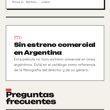
trata de volver a unir a los jóvenes para que
Prinze Jr.
Michelle
Lillard
Gellar
resuelvan el misterio antes de que su secreto
sobrenatural ahuyente a la multitud de
universitarios que lo frecuentan.
movie_filter
Sin estreno comercial
en Argentina
Esta película no tuvo estreno comercial en cines
argentinos. Está en el catálogo como referencia
de la filmografía del director y de su género.
Preguntas
frecuentes