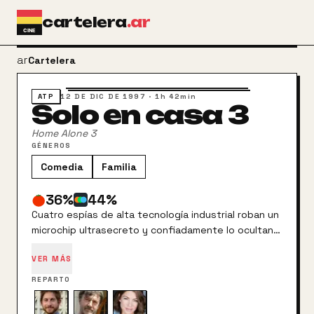
Ir al contenido principal
cartelera
.ar
arrow_back
Cartelera
ATP
12 DE DIC DE 1997
·
1h 42min
Solo en casa 3
Home Alone 3
GÉNEROS
Comedia
Familia
36
%
44
%
Cuatro espías de alta tecnología industrial roban un
microchip ultrasecreto y confiadamente lo ocultan
en un coche de juguete de control remoto. Por
VER MÁS
causa de una confusión de equipajes en el
aeropuerto, la anciana señora Hess recoge el
REPARTO
juguete y se lo regala a su vecino de ocho años
Alex. Los espías desearán recuperar el valioso chip