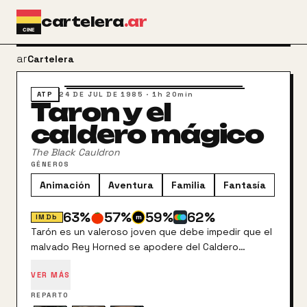
Ir al contenido principal
cartelera
.ar
arrow_back
Cartelera
ATP
24 DE JUL DE 1985
·
1h 20min
Taron y el
caldero mágico
The Black Cauldron
GÉNEROS
Animación
Aventura
Familia
Fantasía
63
%
57
%
59
%
62
%
IMDb
Tarón es un valeroso joven que debe impedir que el
malvado Rey Horned se apodere del Caldero
Mágico, cuya fuerza misteriosa es capaz de crear un
VER MÁS
auténtico ejército de invencibles guerreros
sobrenaturales. En su lucha contra el mal, Tarón
REPARTO