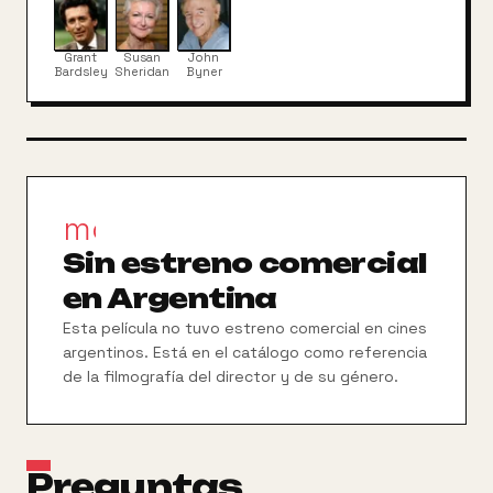
cuenta con la ayuda de su maestro, Dallben, la
princesa Eilonwy, un animal con aspecto de osito de
peluche llamada Gurgi, un juglar que se hace llamar
Grant
Susan
John
Fflewddur Fflam, un cerdito con dotes de
Bardsley
Sheridan
Byner
clarividente y un trío de brujas excéntricas.
movie_filter
Sin estreno comercial
en Argentina
Esta película no tuvo estreno comercial en cines
argentinos. Está en el catálogo como referencia
de la filmografía del director y de su género.
Preguntas