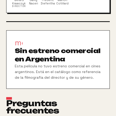
Gérard
Samy
Frédéric
Marion
internacional.
Krawczyk
Naceri
Diefenthal
Cotillard
DIRECTOR
movie_filter
Sin estreno comercial
en Argentina
Esta película no tuvo estreno comercial en cines
argentinos. Está en el catálogo como referencia
de la filmografía del director y de su género.
Preguntas
frecuentes