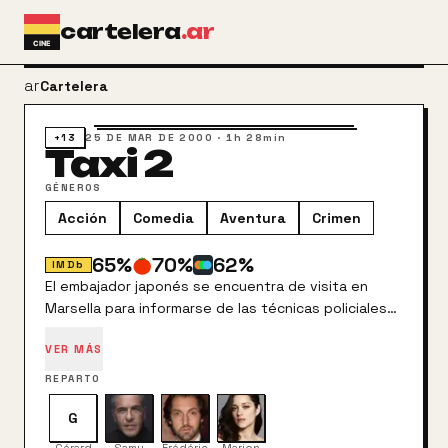
Ir al contenido principal
cartelera
.ar
arrow_back
Cartelera
+13
25 DE MAR DE 2000
·
1h 28min
Taxi 2
GÉNEROS
Acción
Comedia
Aventura
Crimen
65
%
70
%
62
%
IMDb
El embajador japonés se encuentra de visita en
Marsella para informarse de las técnicas policiales
anti-terroristas de la ciudad. Sin embargo, durante
VER MÁS
la visita es secuestrado por un grupo yakuza junto a
Petra, agente policial compañera de Émilien, el cual
REPARTO
tendrá que recurrir de nuevo a Daniel y a su peculiar
taxi para salvar la situación, restaurar el "honor" del
G
cuerpo de policía e impedir un conflicto