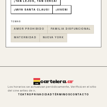
¡TAN LEJOS, TAN CERCA!
¡VAYA SANTA CLAUS!
¡VIVEN!
TEMAS
AMOR PROHIBIDO
FAMILIA DISFUNCIONAL
MATERNIDAD
NUEVA YORK
cartelera
.ar
Los horarios se actualizan periódicamente. Verificá en el sitio
del cine antes de ir.
TEATRO
PRIVACIDAD
TÉRMINOS
CONTACTO