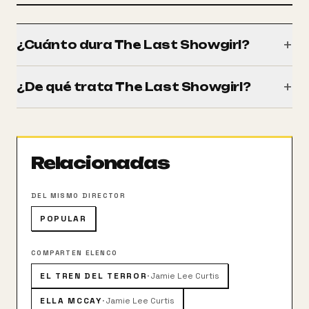
+
¿Cuánto dura The Last Showgirl?
Tiene una duración de 86 minutos (1h 26m).
+
¿De qué trata The Last Showgirl?
Una experimentada bailarina debe planificar su futuro
cuando su espectáculo cierra abruptamente tras una
carrera de 30 años. Como bailarina de cincuenta años,
Relacionadas
se debate por saber qué hacer a continuación. Como
madre, se esfuerza por reparar una tensa relación
con su hija, que a menudo pasaba a un segundo plano
DEL MISMO DIRECTOR
en su vida.
POPULAR
COMPARTEN ELENCO
EL TREN DEL TERROR
·
Jamie Lee Curtis
ELLA MCCAY
·
Jamie Lee Curtis