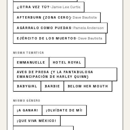
¿OTRA VEZ TÚ?
·
Jamie Lee Curtis
AFTERBURN (ZONA CERO)
·
Dave Bautista
AGÁRRALO COMO PUEDAS
·
Pamela Anderson
EJÉRCITO DE LOS MUERTOS
·
Dave Bautista
MISMA TEMÁTICA
EMMANUELLE
HOTEL ROYAL
AVES DE PRESA (Y LA FANTABULOSA
EMANCIPACIÓN DE HARLEY QUINN)
BABYGIRL
BARBIE
BELOW HER MOUTH
MISMO GÉNERO
¡A GANAR!
¡OLVÍDATE DE MÍ!
¡QUE VIVA MÉXICO!