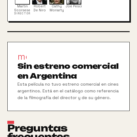
otras mujeres; por otro, la mafia le presiona para
Martin
Robert
Cathy
Joe Pesci
que amañe combates. En poco tiempo gasta todo
Scorsese
De Niro
Moriarty
DIRECTOR
el capital del que dispone, para volver nuevamente
a pasar todo tipo de penurias.
movie_filter
Sin estreno comercial
en Argentina
Esta película no tuvo estreno comercial en cines
argentinos. Está en el catálogo como referencia
de la filmografía del director y de su género.
Preguntas
frecuentes