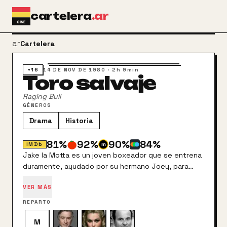
Ir al contenido principal
cartelera
.ar
arrow_back
Cartelera
+16
14 DE NOV DE 1980
·
2h 9min
Toro salvaje
Raging Bull
GÉNEROS
Drama
Historia
81
%
92
%
90
%
84
%
IMDb
Jake la Motta es un joven boxeador que se entrena
duramente, ayudado por su hermano Joey, para
convertirse en el número uno de los pesos medios.
VER MÁS
Pronto consigue ver hecho realidad tan ansiado
sueño, pero el triunfo y el éxito convierten su vida
REPARTO
en una pesadilla. Por un lado, su matrimonio cada
vez marcha peor debido a sus salidas nocturnas con
M