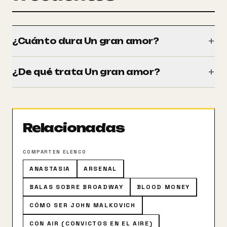
+
¿Cuánto dura Un gran amor?
Tiene una duración de 100 minutos (1h 40m).
+
¿De qué trata Un gran amor?
Lloyd Dobler, un eterno optimista, busca conseguir el
corazón de Diane Court, una inalcanzable belleza del
instituto, además de una intachable estudiante.
Relacionadas
Todo el mundo se sorprende, incluido Lloyd, cuando
ella demuestra que el sentimiento es recíproco. Pero
el posesivo padre divorciado de Diane no aprueba
COMPARTEN ELENCO
esa relación, y hará falta algo más que el poder del
ANASTASIA
ARSENAL
amor para que consigan seguir juntos.
BALAS SOBRE BROADWAY
BLOOD MONEY
CÓMO SER JOHN MALKOVICH
CON AIR (CONVICTOS EN EL AIRE)