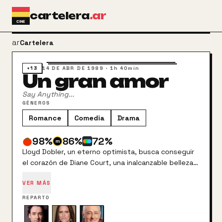
Ir al contenido principal
cartelera
.ar
arrow_back
Cartelera
+13
14 DE ABR DE 1989
·
1h 40min
Un gran amor
Say Anything...
GÉNEROS
Romance
Comedia
Drama
98
%
86
%
72
%
Lloyd Dobler, un eterno optimista, busca conseguir
el corazón de Diane Court, una inalcanzable belleza
del instituto, además de una intachable estudiante.
VER MÁS
Todo el mundo se sorprende, incluido Lloyd, cuando
ella demuestra que el sentimiento es recíproco.
REPARTO
Pero el posesivo padre divorciado de Diane no
aprueba esa relación, y hará falta algo más que el