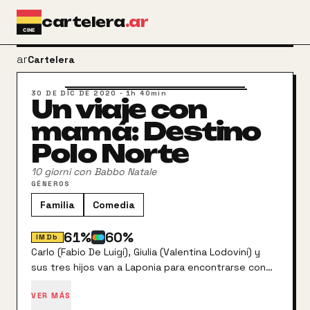
Ir al contenido principal
cartelera
.ar
arrow_back
Cartelera
30 DE DIC DE 2020
·
1h 40min
Un viaje con
mamá: Destino
Polo Norte
10 giorni con Babbo Natale
GÉNEROS
Familia
Comedia
61
%
60
%
IMDb
Carlo (Fabio De Luigi), Giulia (Valentina Lodovini) y
sus tres hijos van a Laponia para encontrarse con
Papá Noel (Diego Abatantuono). Las cosas no
VER MÁS
saldrán según lo planeado