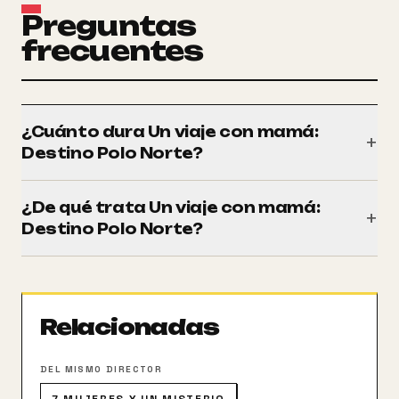
Preguntas
frecuentes
¿Cuánto dura Un viaje con mamá:
+
Destino Polo Norte?
Tiene una duración de 100 minutos (1h 40m).
¿De qué trata Un viaje con mamá:
+
Destino Polo Norte?
Carlo (Fabio De Luigi), Giulia (Valentina Lodovini) y sus
tres hijos van a Laponia para encontrarse con Papá
Noel (Diego Abatantuono). Las cosas no saldrán
Relacionadas
según lo planeado
DEL MISMO DIRECTOR