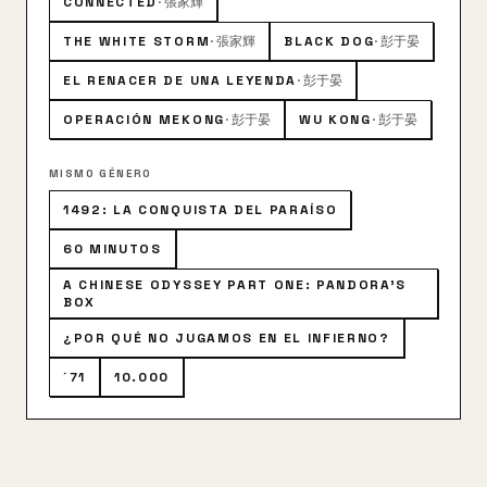
CONNECTED
·
張家輝
THE WHITE STORM
·
張家輝
BLACK DOG
·
彭于晏
EL RENACER DE UNA LEYENDA
·
彭于晏
OPERACIÓN MEKONG
·
彭于晏
WU KONG
·
彭于晏
MISMO GÉNERO
1492: LA CONQUISTA DEL PARAÍSO
60 MINUTOS
A CHINESE ODYSSEY PART ONE: PANDORA'S
BOX
¿POR QUÉ NO JUGAMOS EN EL INFIERNO?
´71
10.000