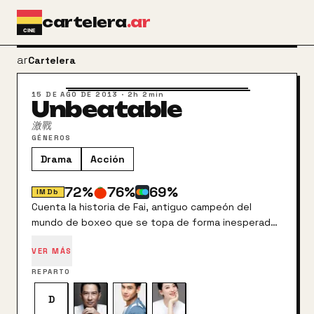
Ir al contenido principal
cartelera
.ar
arrow_back
Cartelera
15 DE AGO DE 2013
·
2h 2min
Unbeatable
激戰
GÉNEROS
Drama
Acción
72
%
76
%
69
%
IMDb
Cuenta la historia de Fai, antiguo campeón del
mundo de boxeo que se topa de forma inesperada
con Qi, un jóven muchacho decidido a ganar un
VER MÁS
combate de boxeo. Fai se convertirá a partir de ese
momento en su mentor, y redescubrirá de ese modo
REPARTO
su pasión por la lucha, no únicamente dentro del
ring.
D