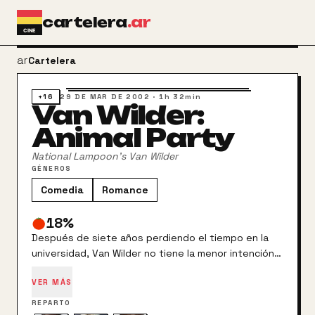
Ir al contenido principal
cartelera
.ar
arrow_back
Cartelera
+16
29 DE MAR DE 2002
·
1h 32min
Van Wilder:
Animal Party
National Lampoon's Van Wilder
GÉNEROS
Comedia
Romance
18
%
Después de siete años perdiendo el tiempo en la
universidad, Van Wilder no tiene la menor intención
de graduarse. Sin embargo, para su desgracia, su
VER MÁS
padre, Vance Wilder, tampoco tiene la menor
intención de seguir pagando sus estudios. Pero Van
REPARTO