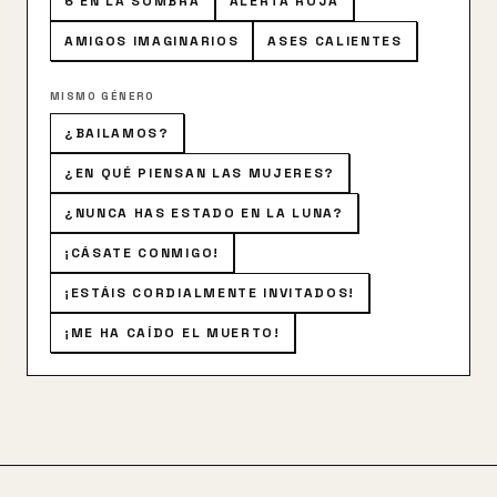
6 EN LA SOMBRA
ALERTA ROJA
deseos, sobre el "Rey de la universidad". A medida
que Gwen conoce el mundo de Van, descubre la
AMIGOS IMAGINARIOS
ASES CALIENTES
verdad sobre el hombre que hay detrás del mito.
MISMO GÉNERO
¿BAILAMOS?
¿EN QUÉ PIENSAN LAS MUJERES?
¿NUNCA HAS ESTADO EN LA LUNA?
¡CÁSATE CONMIGO!
¡ESTÁIS CORDIALMENTE INVITADOS!
¡ME HA CAÍDO EL MUERTO!