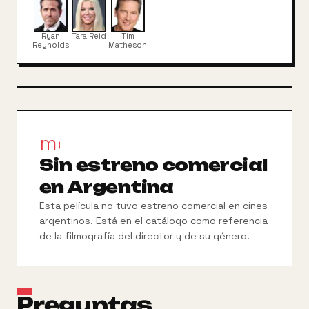
tiene una idea: organizar fiestas para recaudar el
dinero necesario para continuar con su vida de
estudiante. Gwen Pearson es una estudiante a la
Ryan
Tara Reid
Tim
que le han encargado escribir un artículo, en contra
Reynolds
Matheson
de sus deseos, sobre el "Rey de la universidad". A
medida que Gwen conoce el mundo de Van,
descubre la verdad sobre el hombre que hay detrás
del mito.
movie_filter
Sin estreno comercial
en Argentina
Esta película no tuvo estreno comercial en cines
argentinos. Está en el catálogo como referencia
de la filmografía del director y de su género.
Preguntas