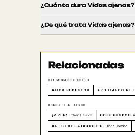
¿Cuánto dura Vidas ajenas?
Tiene una duración de 103 minutos (1h 4
¿De qué trata Vidas ajenas?
La agente special del FBI Illeana Scott (A
francófona de Montreal para trata de capt
resulta de gran ayuda la aparición de Ja
víctimas.
Relacionadas
DEL MISMO DIRECTOR
AMOR REDENTOR
APOSTANDO AL L
COMPARTEN ELENCO
¡VIVEN!
·
Ethan Hawke
60 SEGUNDOS
·
A
ANTES DEL ATARDECER
·
Ethan Hawke