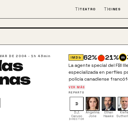
THEATER_COMEDY
THEATER
TEATRO
CINES
62
%
21
%
MAR DE 2004
·
1h 43min
IMDb
das
La agente special del FBI Il
especializada en perfiles p
enas
policía canadiense francóf
capturar a un asesino en se
VER MÁS
sus víctimas. En la investi
REPARTO
aparición de James Costa (
D
asesino justo cuando estab
D.J.
Angelina
Ethan
Kiefe
Caruso
Jolie
Hawke
Suther
DIRECTOR