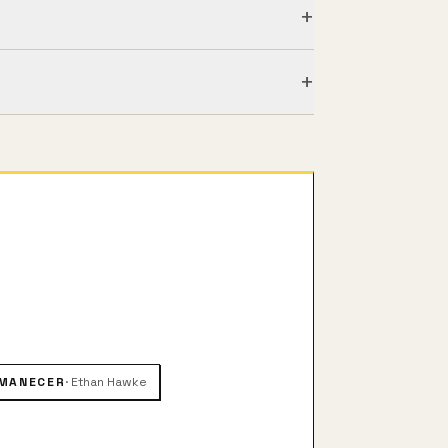
+
+
clamada por la policía canadiense
de sus víctimas. En la investigación
sto cuando estaba con una de sus
AMANECER
·
Ethan Hawke