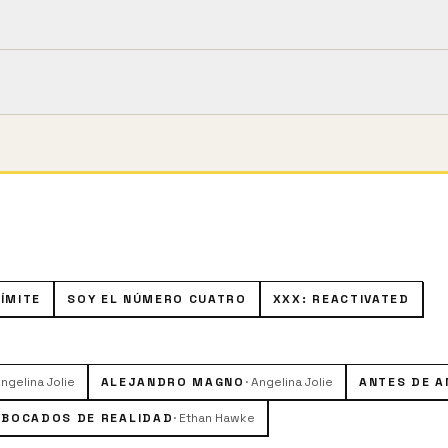
3m).
ngelina Jolie), especializada en perfiles psicológicos, es re
urar a un asesino en serie que parece asumir la identidad 
mes Costa (Ethan Hawke), un testigo que vió al asesino ju
ÍMITE
SOY EL NÚMERO CUATRO
XXX: REACTIVATED
ngelina Jolie
ALEJANDRO MAGNO
·
Angelina Jolie
ANTES DE 
BOCADOS DE REALIDAD
·
Ethan Hawke