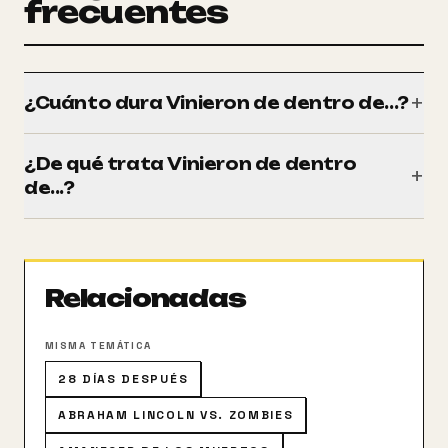
frecuentes
+
¿Cuánto dura Vinieron de dentro de...?
Tiene una duración de 87 minutos (1h 27m).
¿De qué trata Vinieron de dentro
+
de...?
En el complejo residencial de la torre Stareliner, un
científico crea, por medio de unas modificaciones
genéticas, una especie de babosas. Cuando estos
Relacionadas
seres penetran en el cuerpo de un hombre lo
convierten en un enfermo aquejado de un insaciable
instinto sexual y asesino.
MISMA TEMÁTICA
28 DÍAS DESPUÉS
ABRAHAM LINCOLN VS. ZOMBIES