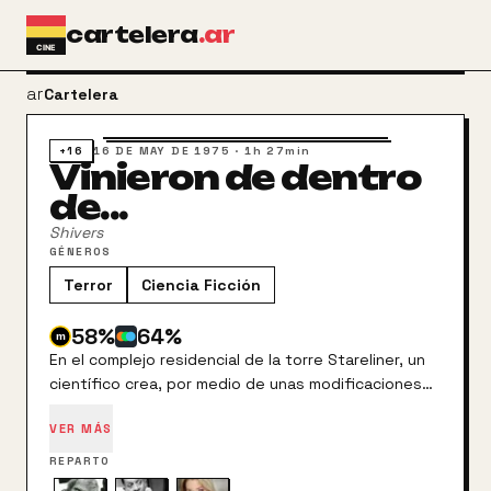
Ir al contenido principal
cartelera
.ar
arrow_back
Cartelera
+16
16 DE MAY DE 1975
·
1h 27min
Vinieron de dentro
de...
Shivers
GÉNEROS
Terror
Ciencia Ficción
58
%
64
%
En el complejo residencial de la torre Stareliner, un
científico crea, por medio de unas modificaciones
genéticas, una especie de babosas. Cuando estos
VER MÁS
seres penetran en el cuerpo de un hombre lo
convierten en un enfermo aquejado de un insaciable
REPARTO
instinto sexual y asesino.