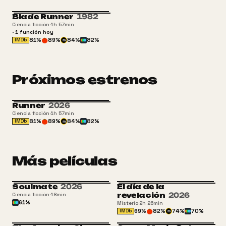
Blade Runner
1982
REESTRENO
+16
Ciencia ficción
·
1h 57min
·
1
función
hoy
81
%
89
%
84
%
82
%
IMDb
m
Próximos estrenos
Runner
2026
+16
Ciencia ficción
·
1h 57min
81
%
89
%
84
%
82
%
IMDb
m
Más películas
Soulmate
2026
El día de la
ATP
+13
revelación
2026
Ciencia ficción
·
18min
61
%
Misterio
·
2h 26min
69
%
82
%
74
%
70
%
IMDb
m