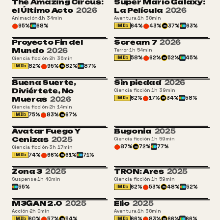
The Amazing Circus:
Super Mario Galaxy:
+18
ATP
el Último Acto
2026
La Película
2026
Animación
·
1h 34min
Aventura
·
1h 38min
95
%
68
%
64
%
43
%
37
%
63
%
IMDb
m
Proyecto Fin del
Scream 7
2026
ATP
SAM 16
Mundo
2026
Terror
·
1h 54min
58
%
62
%
52
%
45
%
IMDb
Ciencia ficción
·
2h 36min
m
82
%
95
%
82
%
87
%
IMDb
m
Buena Suerte,
Sin piedad
2026
Diviértete, No
Ciencia ficción
·
1h 39min
62
%
17
%
34
%
58
%
Mueras
2026
IMDb
m
Ciencia ficción
·
2h 14min
75
%
83
%
67
%
IMDb
m
Avatar Fuego Y
Bugonia
2025
Cenizas
2025
Ciencia ficción
·
1h 59min
87
%
72
%
77
%
Ciencia ficción
·
3h 17min
m
74
%
66
%
61
%
71
%
IMDb
m
Zona 3
2025
TRON: Ares
2025
Suspense
·
1h 40min
Ciencia ficción
·
1h 59min
55
%
62
%
53
%
48
%
52
%
IMDb
m
M3GAN 2.0
2025
Elio
2025
Acción
·
2h 0min
Aventura
·
1h 38min
60
%
57
%
54
%
66
%
83
%
66
%
66
%
IMDb
IMDb
m
m