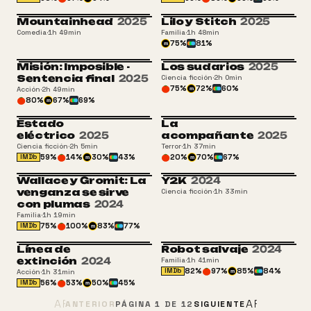
Mountainhead
2025
Lilo y Stitch
2025
Comedia
·
1h 49min
Familia
·
1h 48min
75
%
81
%
m
Misión: Imposible -
Los sudarios
2025
Sentencia final
2025
Ciencia ficción
·
2h 0min
75
%
72
%
60
%
Acción
·
2h 49min
m
80
%
67
%
69
%
m
Estado
La
eléctrico
2025
acompañante
2025
Ciencia ficción
·
2h 5min
Terror
·
1h 37min
59
%
14
%
30
%
43
%
20
%
70
%
67
%
IMDb
m
m
Wallace y Gromit: La
Y2K
2024
venganza se sirve
Ciencia ficción
·
1h 33min
con plumas
2024
Familia
·
1h 19min
75
%
100
%
83
%
77
%
IMDb
m
Línea de
Robot salvaje
2024
extinción
2024
Familia
·
1h 41min
82
%
97
%
85
%
84
%
IMDb
Acción
·
1h 31min
m
56
%
53
%
50
%
45
%
IMDb
m
ARROW_BACK
ARROW_F
ANTERIOR
PÁGINA
1
DE
12
SIGUIENTE