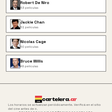
Robert De Niro
53
películas
Jackie Chan
51
películas
Nicolas Cage
50
películas
Bruce Willis
48
películas
cartelera
.ar
Los horarios se actualizan periódicamente. Verificá en el sitio
del cine antes de ir.