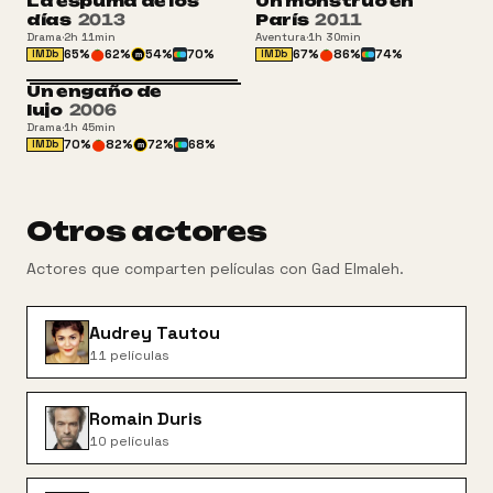
La espuma de los
Un monstruo en
+13
días
2013
París
2011
Drama
·
2h 11min
Aventura
·
1h 30min
65
%
62
%
54
%
70
%
67
%
86
%
74
%
IMDb
IMDb
m
Un engaño de
lujo
2006
Drama
·
1h 45min
70
%
82
%
72
%
68
%
IMDb
m
Otros actores
Actores que comparten películas con
Gad Elmaleh
.
Audrey Tautou
11
películas
Romain Duris
10
películas