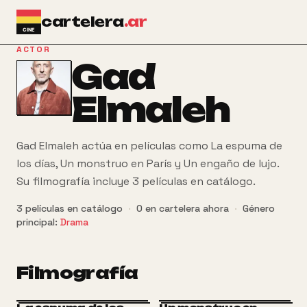
Ir al contenido principal
cartelera
.ar
ACTOR
Gad
Elmaleh
Gad Elmaleh actúa en películas como La espuma de
los días, Un monstruo en París y Un engaño de lujo.
Su filmografía incluye 3 películas en catálogo.
3
películas
en catálogo
·
0
en cartelera ahora
·
Género
principal:
Drama
Filmografía