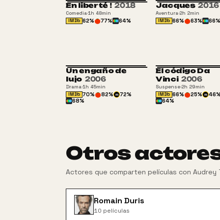
En liberté !
2018
Jacques
2016
Comedia
·
1h 48min
Aventura
·
2h 2min
62
%
77
%
64
%
66
%
63
%
66
IMDb
IMDb
Un engaño de
El código Da
lujo
2006
Vinci
2006
Drama
·
1h 45min
Suspense
·
2h 29min
70
%
82
%
72
%
66
%
25
%
46
IMDb
IMDb
m
m
68
%
64
%
Otros actore
Actores que comparten películas con
Audrey 
Romain Duris
10
películas