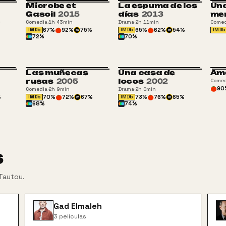
Microbe et
La espuma de los
Una
+16
+13
Gasoil
2015
días
2013
me
%
Comedia
·
1h 43min
Drama
·
2h 11min
Comed
67
%
92
%
75
%
65
%
62
%
54
%
IMDb
IMDb
IMDb
m
m
72
%
70
%
Las muñecas
Una casa de
Ame
rusas
2005
locos
2002
Comed
90
Comedia
·
2h 9min
Drama
·
2h 0min
%
70
%
72
%
67
%
73
%
76
%
65
%
IMDb
IMDb
m
m
68
%
74
%
s
Tautou
.
Gad Elmaleh
3
películas