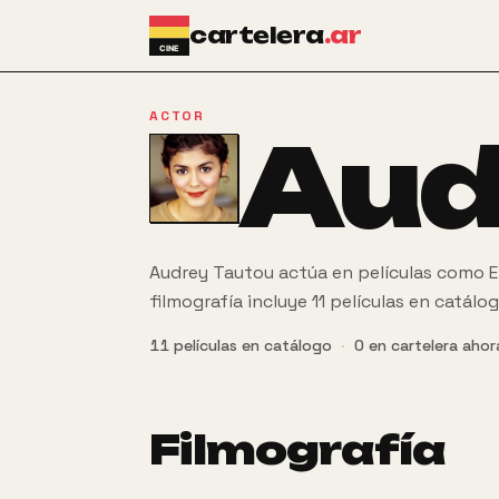
Ir al contenido principal
cartelera
.ar
ACTOR
Aud
Audrey Tautou actúa en películas como En 
filmografía incluye 11 películas en catálog
11
películas
en catálogo
·
0
en cartelera ahor
Filmografía