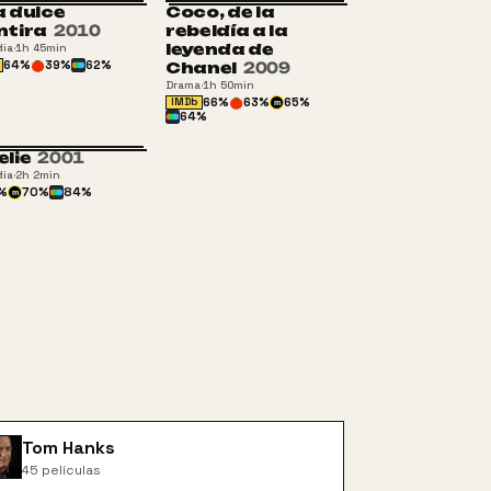
 dulce
Coco, de la
+13
ntira
2010
rebeldía a la
leyenda de
ia
·
1h 45min
64
%
39
%
62
%
Chanel
2009
Drama
·
1h 50min
66
%
63
%
65
%
IMDb
m
64
%
lie
2001
+16
ia
·
2h 2min
%
70
%
84
%
m
Tom Hanks
45
películas