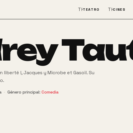
THEATER_COMEDY
THEATER
TEATRO
CINES
rey Tau
liberté !, Jacques y Microbe et Gasoil. Su
o.
a
·
Género principal:
Comedia