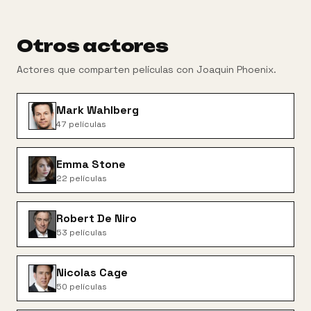
Otros actores
Actores que comparten películas con
Joaquin Phoenix
.
Mark Wahlberg
47
películas
Emma Stone
22
películas
Robert De Niro
53
películas
Nicolas Cage
50
películas