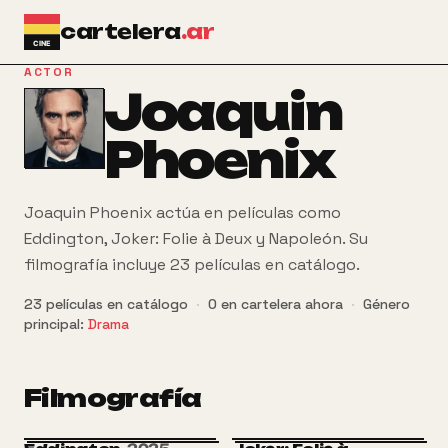
Ir al contenido principal
cartelera
.ar
ACTOR
Joaquin
Phoenix
Joaquin Phoenix actúa en películas como
Eddington, Joker: Folie à Deux y Napoleón. Su
filmografía incluye 23 películas en catálogo.
23
películas
en catálogo
·
0
en cartelera ahora
·
Género
principal:
Drama
Filmografía