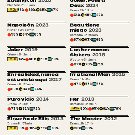
Eddington
2025
Joker: Folie à
ATP
Deux
2024
Western
·
2h 28min
66
%
69
%
65
%
67
%
IMDb
Drama
·
2h 18min
m
31
%
45
%
47
%
m
Napoleón
2023
Beau tiene
miedo
2023
Historia
·
2h 38min
58
%
64
%
85
%
Comedia
·
2h 59min
m
67
%
63
%
68
%
m
Joker
2019
Los hermanos
Sisters
2018
Crimen
·
2h 2min
83
%
68
%
59
%
39
%
IMDb
Western
·
2h 1min
m
87
%
78
%
71
%
m
En realidad, nunca
Irrational Man
2015
+16
estuviste aquí
2017
Drama
·
1h 35min
47
%
53
%
63
%
Crimen
·
1h 35min
m
89
%
84
%
74
%
m
Puro vicio
2014
Her
2013
Drama
·
2h 28min
Romance
·
2h 6min
73
%
81
%
72
%
80
%
95
%
91
%
79
%
IMDb
m
m
El sueño de Ellis
2013
The Master
2012
+16
Drama
·
1h 53min
Drama
·
2h 17min
66
%
85
%
77
%
70
%
86
%
60
%
IMDb
m
m