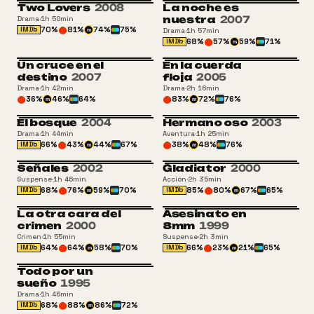
Two Lovers
2008
La noche es
nuestra
2007
Drama
·
1h 50min
70
%
81
%
74
%
75
%
IMDb
Drama
·
1h 57min
m
68
%
57
%
59
%
71
%
IMDb
m
Un cruce en el
En la cuerda
destino
2007
floja
2005
Drama
·
1h 42min
Drama
·
2h 16min
36
%
46
%
64
%
83
%
72
%
76
%
m
m
El bosque
2004
Hermano oso
2003
+13
ATP
Drama
·
1h 44min
Aventura
·
1h 25min
66
%
43
%
44
%
67
%
38
%
48
%
76
%
IMDb
m
m
Señales
2002
Gladiator
2000
13
+16
Suspense
·
1h 46min
Acción
·
2h 35min
68
%
76
%
59
%
70
%
85
%
80
%
67
%
65
%
IMDb
IMDb
m
m
La otra cara del
Asesinato en
+16
18
crimen
2000
8mm
1999
Crimen
·
1h 55min
Suspense
·
2h 3min
64
%
64
%
58
%
70
%
66
%
23
%
21
%
65
%
IMDb
IMDb
m
m
Todo por un
+16
sueño
1995
Drama
·
1h 46min
68
%
88
%
86
%
72
%
IMDb
m