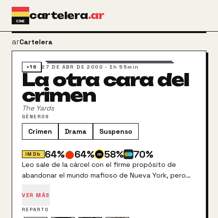
Ir al contenido principal
cartelera
.ar
arrow_back
Cartelera
+16
27 DE ABR DE 2000
·
1h 55min
La otra cara del
crimen
The Yards
GÉNEROS
Crimen
Drama
Suspenso
64
%
64
%
58
%
70
%
IMDb
Leo sale de la cárcel con el firme propósito de
abandonar el mundo mafioso de Nueva York, pero
pronto se dará cuenta de que no le resultará tan
VER MÁS
fácil empezar una nueva vida.
REPARTO