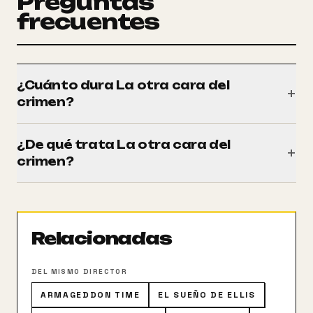
Preguntas
frecuentes
¿Cuánto dura La otra cara del
+
crimen?
Tiene una duración de 115 minutos (1h 55m).
¿De qué trata La otra cara del
+
crimen?
Leo sale de la cárcel con el firme propósito de
abandonar el mundo mafioso de Nueva York, pero
pronto se dará cuenta de que no le resultará tan fácil
Relacionadas
empezar una nueva vida.
DEL MISMO DIRECTOR
ARMAGEDDON TIME
EL SUEÑO DE ELLIS