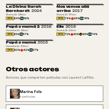
La Divina Sarah
Nos vemos allá
Bernhardt
2024
arriba
2017
Drama
·
1h 38min
Drama
·
1h 57min
64
%
56
%
74
%
94
%
78
%
IMDb
IMDb
Papá o mamá 2
2016
Elle
2016
Comedia
·
1h 26min
Drama
·
2h 10min
61
%
57
%
71
%
91
%
89
%
74
%
IMDb
IMDb
m
Papá o mamá
2015
Comedia
·
1h 30min
60
%
42
%
57
%
IMDb
Otros actores
Actores que comparten películas con
Laurent Lafitte
.
Marina Foïs
4
películas