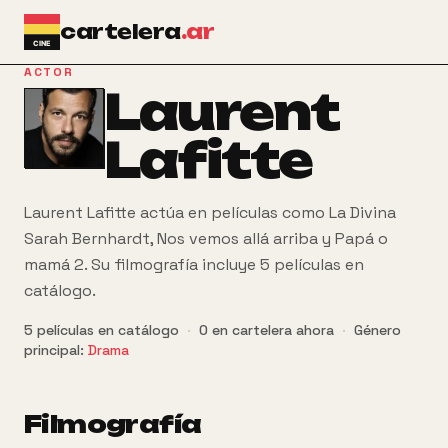
Ir al contenido principal
cartelera
.ar
ACTOR
Laurent
Lafitte
Laurent Lafitte actúa en películas como La Divina
Sarah Bernhardt, Nos vemos allá arriba y Papá o
mamá 2. Su filmografía incluye 5 películas en
catálogo.
5
películas
en catálogo
·
0
en cartelera ahora
·
Género
principal:
Drama
Filmografía