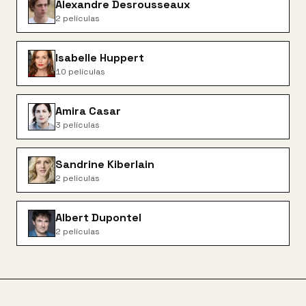
Alexandre Desrousseaux
2
películas
Isabelle Huppert
10
películas
Amira Casar
3
películas
Sandrine Kiberlain
2
películas
Albert Dupontel
2
películas