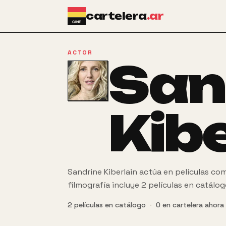
Ir al contenido principal
cartelera
.ar
ACTOR
San
Kibe
Sandrine Kiberlain actúa en películas co
filmografía incluye 2 películas en catálog
2
películas
en catálogo
·
0
en cartelera ahora