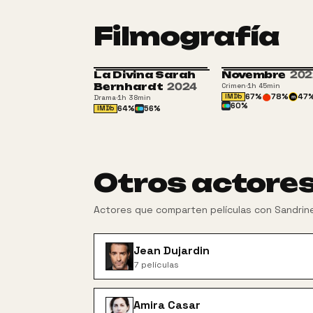
Filmografía
La Divina Sarah
Novembre
202
Bernhardt
2024
Crimen
·
1h 45min
67
%
78
%
47
IMDb
Drama
·
1h 38min
m
60
%
64
%
56
%
IMDb
Otros actore
Actores que comparten películas con
Sandrine
Jean Dujardin
7
películas
Amira Casar