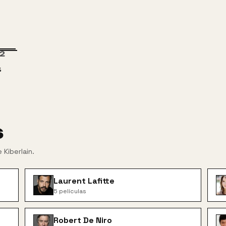
2
%
s
 Kiberlain
.
Laurent Lafitte
5
películas
Robert De Niro