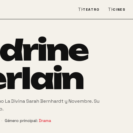
THEATER_COMEDY
THEATER
TEATRO
CINES
drine
rlain
mo La Divina Sarah Bernhardt y Novembre. Su
o.
·
Género principal:
Drama