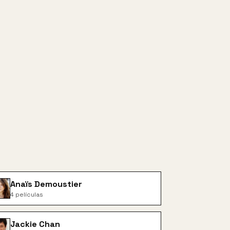
Anaïs Demoustier
4
películas
Jackie Chan