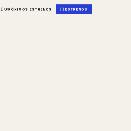
S
EVENT_UPCOMING
FIBER_NEW
PRÓXIMOS ESTRENOS
ESTRENOS