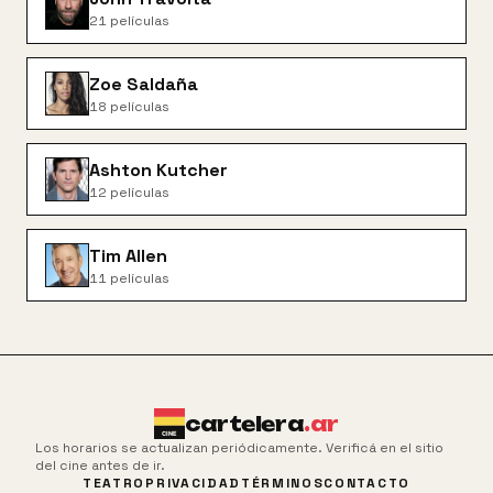
21
películas
Zoe Saldaña
18
películas
Ashton Kutcher
12
películas
Tim Allen
11
películas
cartelera
.ar
Los horarios se actualizan periódicamente. Verificá en el sitio
del cine antes de ir.
TEATRO
PRIVACIDAD
TÉRMINOS
CONTACTO