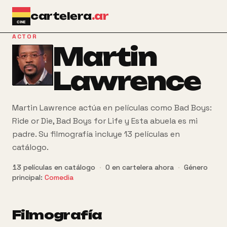
Ir al contenido principal
cartelera
.ar
ACTOR
Martin
Lawrence
Martin Lawrence actúa en películas como Bad Boys:
Ride or Die, Bad Boys for Life y Esta abuela es mi
padre. Su filmografía incluye 13 películas en
catálogo.
13
películas
en catálogo
·
0
en cartelera ahora
·
Género
principal:
Comedia
Filmografía