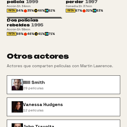
policía
1999
perder
1997
Acción
·
1h 34min
Comedia
·
1h 37min
64
%
35
%
46
%
62
%
67
%
32
%
63
%
IMDb
IMDb
m
Dos policías
+16
rebeldes
1995
Acción
·
1h 58min
68
%
46
%
41
%
71
%
IMDb
m
Otros actores
Actores que comparten películas con
Martin Lawrence
.
Will Smith
29
películas
Vanessa Hudgens
12
películas
John Travolta