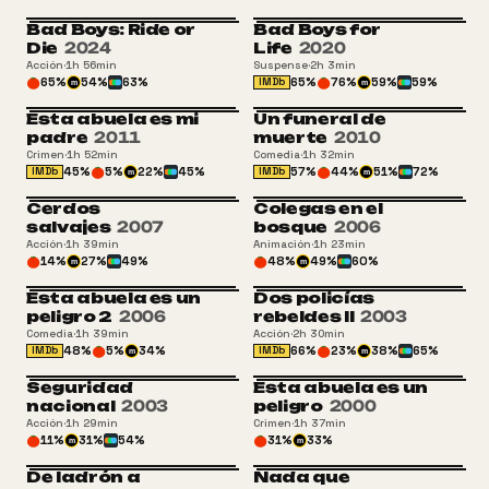
Bad Boys: Ride or
Bad Boys for
Die
2024
Life
2020
Acción
·
1h 56min
Suspense
·
2h 3min
65
%
54
%
63
%
65
%
76
%
59
%
59
%
IMDb
m
m
Esta abuela es mi
Un funeral de
padre
2011
muerte
2010
Crimen
·
1h 52min
Comedia
·
1h 32min
45
%
5
%
22
%
45
%
57
%
44
%
51
%
72
%
IMDb
IMDb
m
m
Cerdos
Colegas en el
salvajes
2007
bosque
2006
Acción
·
1h 39min
Animación
·
1h 23min
14
%
27
%
49
%
48
%
49
%
60
%
m
m
Esta abuela es un
Dos policías
+16
peligro 2
2006
rebeldes II
2003
Comedia
·
1h 39min
Acción
·
2h 30min
48
%
5
%
34
%
66
%
23
%
38
%
65
%
IMDb
IMDb
m
m
Seguridad
Esta abuela es un
+13
+13
nacional
2003
peligro
2000
Acción
·
1h 29min
Crimen
·
1h 37min
11
%
31
%
54
%
31
%
33
%
m
m
De ladrón a
Nada que
+13
+16