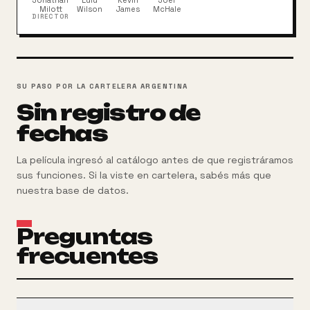
Jonathan
Lulu
Kevin
Joel
Milott
Wilson
James
McHale
DIRECTOR
SU PASO POR LA CARTELERA ARGENTINA
Sin registro de
fechas
La película ingresó al catálogo antes de que registráramos
sus funciones. Si la viste en cartelera, sabés más que
nuestra base de datos.
Preguntas
frecuentes