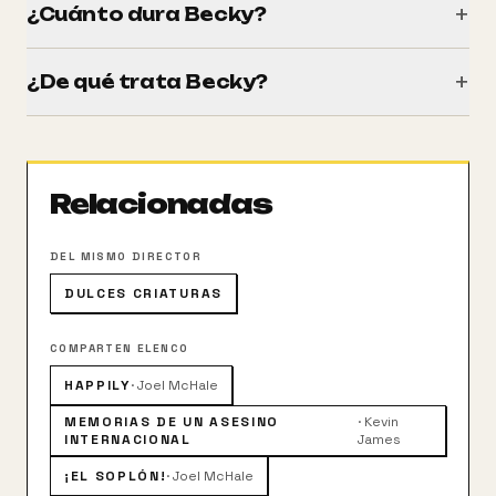
+
¿Cuánto dura Becky?
Tiene una duración de 92 minutos (1h 32m).
+
¿De qué trata Becky?
Becky, una joven adolescente, pasa un fin de semana
en un lago junto a su padre, Jeff, con el que no tiene
una gran relación. Lo que parecían unos días
Relacionadas
perfectos para intentar reconectar entre ellos, se
convierten en una verdadera pesadilla cuando un
grupo de convictos fugitivos, liderados por Dominick,
DEL MISMO DIRECTOR
invaden la casa del lago.
DULCES CRIATURAS
COMPARTEN ELENCO
HAPPILY
·
Joel McHale
MEMORIAS DE UN ASESINO
·
Kevin
INTERNACIONAL
James
¡EL SOPLÓN!
·
Joel McHale