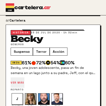
Ir al contenido principal
cartelera
.ar
arrow_back
Cartelera
HISTÓRICA
23 DE JUL DE 2020
·
1h 32min
Becky
GÉNEROS
Suspenso
Terror
Acción
61
%
72
%
54
%
60
%
IMDb
Becky, una joven adolescente, pasa un fin de
semana en un lago junto a su padre, Jeff, con el que
no tiene una gran relación. Lo que parecían unos
VER MÁS
días perfectos para intentar reconectar entre ellos,
se convierten en una verdadera pesadilla cuando un
REPARTO
grupo de convictos fugitivos, liderados por
Dominick, invaden la casa del lago.
J