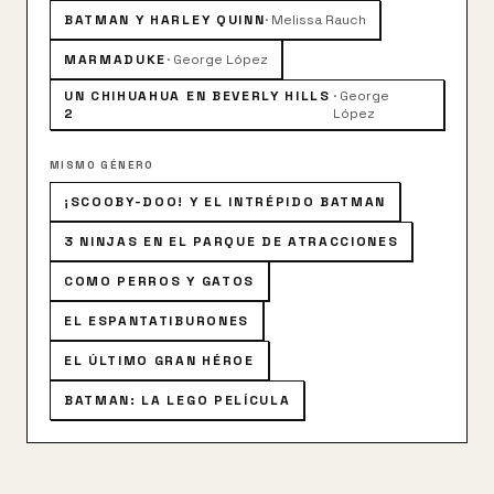
frecuencias inalámbricas que solo los perros y los
BATMAN Y HARLEY QUINN
·
Melissa Rauch
gatos son capaces de escuchar. Ahora, estos héroes
van a deber eludir una posible guerra entre especies.
MARMADUKE
·
George López
UN CHIHUAHUA EN BEVERLY HILLS
·
George
2
López
MISMO GÉNERO
¡SCOOBY-DOO! Y EL INTRÉPIDO BATMAN
3 NINJAS EN EL PARQUE DE ATRACCIONES
COMO PERROS Y GATOS
EL ESPANTATIBURONES
EL ÚLTIMO GRAN HÉROE
BATMAN: LA LEGO PELÍCULA