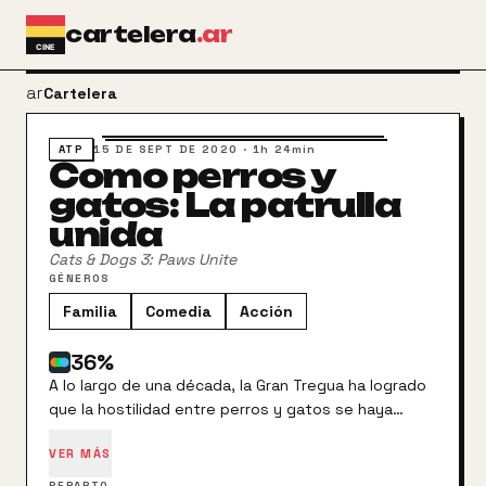
Ir al contenido principal
cartelera
.ar
arrow_back
Cartelera
ATP
15 DE SEPT DE 2020
·
1h 24min
Como perros y
gatos: La patrulla
unida
Cats & Dogs 3: Paws Unite
GÉNEROS
Familia
Comedia
Acción
36
%
A lo largo de una década, la Gran Tregua ha logrado
que la hostilidad entre perros y gatos se haya
detenido. Merced a esto, Gwen el Gato y Roger el
VER MÁS
Cánido son 2 agentes secretos que resguardan y
salvan el planeta de forma enmascarada sin que los
REPARTO