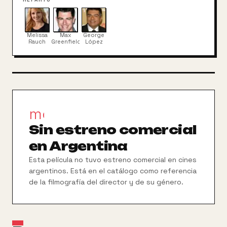
humanos lo descubran. Mas, esta paz se ve
conminada en el momento en que un papagayo
supervillano descubre la forma de manipular las
Melissa
Max
George
frecuencias inalámbricas que solo los perros y los
Rauch
Greenfield
López
gatos son capaces de escuchar. Ahora, estos
héroes van a deber eludir una posible guerra entre
especies.
movie_filter
Sin estreno comercial
en Argentina
Esta película no tuvo estreno comercial en cines
argentinos. Está en el catálogo como referencia
de la filmografía del director y de su género.