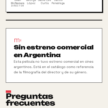
Sean
George
Jamie Lee
Carlos
vida.
McNamara
López
Curtis
PenaVega
DIRECTOR
movie_filter
Sin estreno comercial
en Argentina
Esta película no tuvo estreno comercial en cines
argentinos. Está en el catálogo como referencia
de la filmografía del director y de su género.
Preguntas
frecuentes