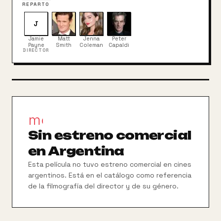
Doctor. Rescatando a Clara de una cena navideña
REPARTO
en familia, el Señor del Tiempo y su mejor amiga
descubren lo que esta enigmática señal significa
J
para su propio destino y para el resto del universo.
Jamie
Matt
Jenna
Peter
Payne
Smith
Coleman
Capaldi
DIRECTOR
movie_filter
Sin estreno comercial
en Argentina
Esta película no tuvo estreno comercial en cines
argentinos. Está en el catálogo como referencia
de la filmografía del director y de su género.