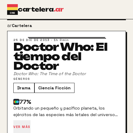
Ir al contenido principal
cartelera
.ar
arrow_back
Cartelera
25 DE DIC DE 2013
·
1h 0min
Doctor Who: El
tiempo del
Doctor
Doctor Who: The Time of the Doctor
GÉNEROS
Drama
Ciencia Ficción
77
%
Orbitando un pequeño y pacífico planeta, los
ejércitos de las especies más letales del universo
se reúnen, atraídas por un misterioso mensaje que
VER MÁS
se repite por las estrellas. Y entre ellos, está el