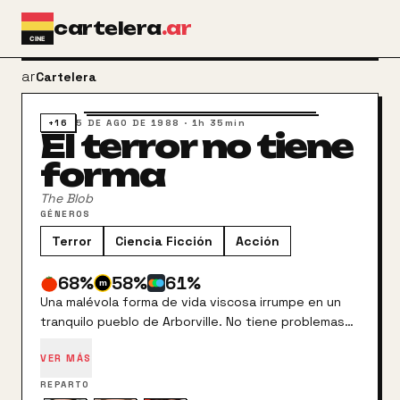
Ir al contenido principal
cartelera
.ar
arrow_back
Cartelera
+16
5 DE AGO DE 1988
·
1h 35min
El terror no tiene
forma
The Blob
GÉNEROS
Terror
Ciencia Ficción
Acción
68
%
58
%
61
%
Una malévola forma de vida viscosa irrumpe en un
tranquilo pueblo de Arborville. No tiene problemas
de conciencia ni inteligencia alguna, y sólo sabe
VER MÁS
hacer una cosa, pero es todo un experto en ello:
comerse todo lo que se mueve, hombres, mujeres o
REPARTO