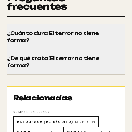
frecuentes
¿Cuánto dura El terror no tiene
+
forma?
Tiene una duración de 95 minutos (1h 35m).
¿De qué trata El terror no tiene
+
forma?
Una malévola forma de vida viscosa irrumpe en un
tranquilo pueblo de Arborville. No tiene problemas de
conciencia ni inteligencia alguna, y sólo sabe hacer
Relacionadas
una cosa, pero es todo un experto en ello: comerse
todo lo que se mueve, hombres, mujeres o niños.
COMPARTEN ELENCO
ENTOURAGE (EL SÉQUITO)
·
Kevin Dillon