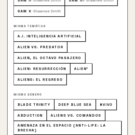
SAW II
·
Shawnee Smith
SAW III
·
Shawnee Smith
SAW X
·
Shawnee Smith
MISMA TEMÁTICA
A.I. INTELIGENCIA ARTIFICIAL
ALIEN VS. PREDATOR
ALIEN, EL OCTAVO PASAJERO
ALIEN: RESURRECCIÓN
ALIEN³
ALIENS: EL REGRESO
MISMO GÉNERO
BLADE TRINITY
DEEP BLUE SEA
#VIVO
ABDUCTION
ALIENS VS. COMANDOS
AMENAZA EN EL ESPACIO (ANTI-LIFE: LA
BRECHA)