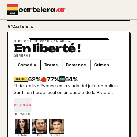
Ir al contenido principal
cartelera
.ar
arrow_back
Cartelera
6 DE OCT DE 2018
·
1h 48min
En liberté !
GÉNEROS
Comedia
Drama
Romance
Crimen
62
%
77
%
64
%
IMDb
El detective Yvonne es la viuda del jefe de policía
Santi, un héroe local en un pueblo de la Riviera
francesa. Cuando se entera de que él era un policía
VER MÁS
corrupto, trata de corregir sus errores. Cruzar
caminos con Antoine, una víctima de Santi,
REPARTO
desencadena una serie de eventos salvajes.
Adèle
Pio
Audrey