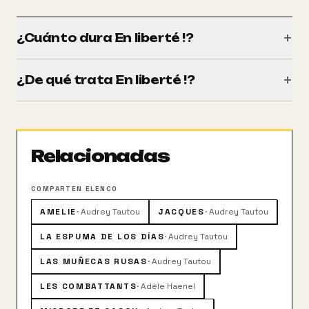
+
¿Cuánto dura En liberté !?
Tiene una duración de 108 minutos (1h 48m).
+
¿De qué trata En liberté !?
El detective Yvonne es la viuda del jefe de policía
Santi, un héroe local en un pueblo de la Riviera
francesa. Cuando se entera de que él era un policía
Relacionadas
corrupto, trata de corregir sus errores. Cruzar
caminos con Antoine, una víctima de Santi,
desencadena una serie de eventos salvajes.
COMPARTEN ELENCO
AMELIE
·
Audrey Tautou
JACQUES
·
Audrey Tautou
LA ESPUMA DE LOS DÍAS
·
Audrey Tautou
LAS MUÑECAS RUSAS
·
Audrey Tautou
LES COMBATTANTS
·
Adèle Haenel