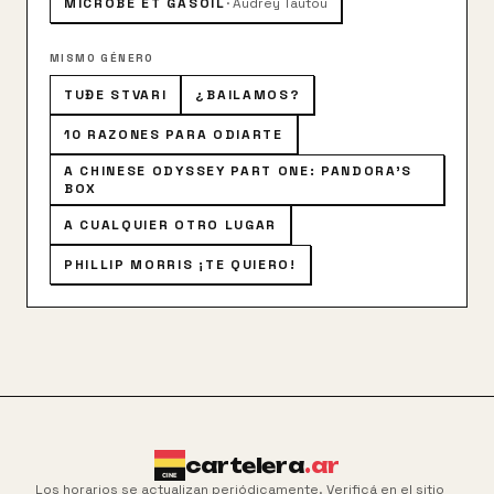
MICROBE ET GASOIL
·
Audrey Tautou
MISMO GÉNERO
TUĐE STVARI
¿BAILAMOS?
10 RAZONES PARA ODIARTE
A CHINESE ODYSSEY PART ONE: PANDORA'S
BOX
A CUALQUIER OTRO LUGAR
PHILLIP MORRIS ¡TE QUIERO!
cartelera
.ar
Los horarios se actualizan periódicamente. Verificá en el sitio