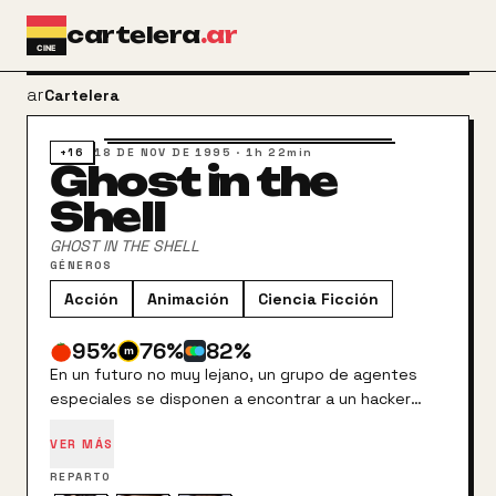
Ir al contenido principal
cartelera
.ar
arrow_back
Cartelera
+16
18 DE NOV DE 1995
·
1h 22min
Ghost in the
Shell
GHOST IN THE SHELL
GÉNEROS
Acción
Animación
Ciencia Ficción
95
%
76
%
82
%
En un futuro no muy lejano, un grupo de agentes
especiales se disponen a encontrar a un hacker
misterioso conocido como "Puppet Master". En la
VER MÁS
búsqueda descubrirán alarmantes secretos acerca
de la evolución de la inteligencia artificial. La película
REPARTO