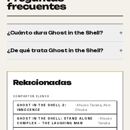
frecuentes
+
¿Cuánto dura Ghost in the Shell?
Tiene una duración de 82 minutos (1h 22m).
+
¿De qué trata Ghost in the Shell?
En un futuro no muy lejano, un grupo de agentes
especiales se disponen a encontrar a un hacker
misterioso conocido como "Puppet Master". En la
Relacionadas
búsqueda descubrirán alarmantes secretos acerca
de la evolución de la inteligencia artificial. La película
fue una gran inspiración para la trilogía de Matrix.
COMPARTEN ELENCO
GHOST IN THE SHELL 2:
·
Atsuko Tanaka, Akio
INNOCENCE
Otsuka
GHOST IN THE SHELL: STAND ALONE
·
Atsuko
COMPLEX - THE LAUGHING MAN
Tanaka