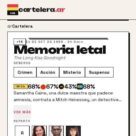
Ir al contenido principal
cartelera
.ar
arrow_back
Cartelera
+16
11 DE OCT DE 1996
·
2h 0min
Memoria letal
The Long Kiss Goodnight
GÉNEROS
Crimen
Acción
Misterio
Suspenso
68
%
67
%
43
%
68
%
IMDb
Samantha Caine, una dulce maestra que padece
amnesia, contrata a Mitch Henessey, un detective
privado para que la ayude a averiguar su pasado. El
VER MÁS
resultado de la investigación le deparará una
enorme sorpresa.
REPARTO
R