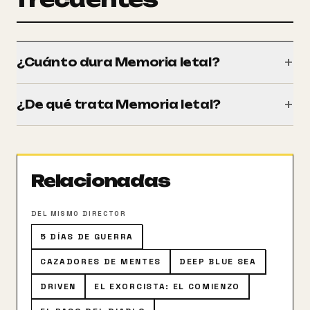
+
¿Cuánto dura Memoria letal?
Tiene una duración de 120 minutos (2h 00m).
+
¿De qué trata Memoria letal?
Samantha Caine, una dulce maestra que padece
amnesia, contrata a Mitch Henessey, un detective
privado para que la ayude a averiguar su pasado. El
Relacionadas
resultado de la investigación le deparará una enorme
sorpresa.
DEL MISMO DIRECTOR
5 DÍAS DE GUERRA
CAZADORES DE MENTES
DEEP BLUE SEA
DRIVEN
EL EXORCISTA: EL COMIENZO