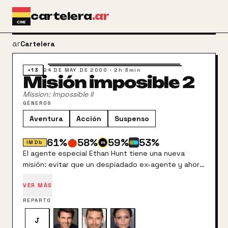
Ir al contenido principal
cartelera
.ar
arrow_back
Cartelera
+13
24 DE MAY DE 2000
·
2h 3min
Misión imposible 2
Mission: Impossible II
GÉNEROS
Aventura
Acción
Suspenso
61
%
58
%
59
%
53
%
IMDb
El agente especial Ethan Hunt tiene una nueva
misión: evitar que un despiadado ex-agente y ahora
terrorista internacional se haga con un virus mortal
VER MÁS
que podría soltar sobre Australia causando millones
de víctimas. Para evitarlo, contará otra vez con la
REPARTO
inestimable ayuda del genio informático Luther
Stickell, del experto conductor Billy Baird y de la
J