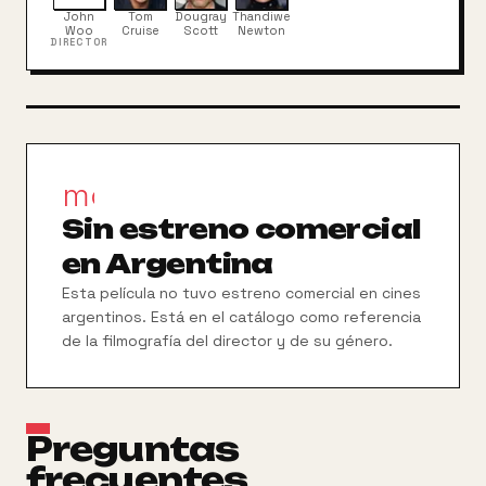
presencia de la sensual y exótica ladrona
John
Tom
Dougray
Thandiwe
internacional Nhye, que en el pasado mantuvo una
Woo
Cruise
Scott
Newton
DIRECTOR
relación sentimental con el criminal y que ahora se
siente atraída por Hunt.
movie_filter
Sin estreno comercial
en Argentina
Esta película no tuvo estreno comercial en cines
argentinos. Está en el catálogo como referencia
de la filmografía del director y de su género.
Preguntas
frecuentes