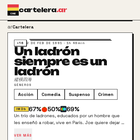
Ir al contenido principal
cartelera
.ar
arrow_back
Cartelera
+16
2 DE FEB DE 1991
·
1h 49min
Un ladrón
siempre es un
ladrón
縱橫四海
GÉNEROS
Acción
Comedia
Suspenso
Crimen
67
%
50
%
69
%
IMDb
Un trío de ladrones, educados por un hombre que
les enseñó a robar, vive en París. Joe quiere dejar el
crimen para casarse, pero acepta un último golpe:
VER MÁS
robar un cuadro en la costa azul. Tras un accidente,