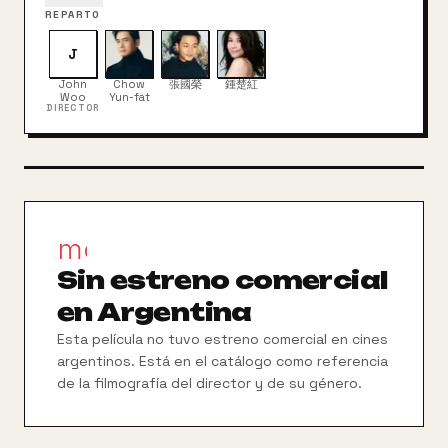
uno de ellos vuelve a ayudar a sus amigos a
REPARTO
vengarse del que los traicionó.
J
John
Chow
張國榮
鍾楚紅
Woo
Yun-fat
DIRECTOR
movie_filter
Sin estreno comercial
en Argentina
Esta película no tuvo estreno comercial en cines
argentinos. Está en el catálogo como referencia
de la filmografía del director y de su género.