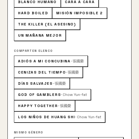
BLANCO HUMANO
CARA A CARA
HARD BOILED
MISIÓN IMPOSIBLE 2
THE KILLER (EL ASESINO)
UN MAÑANA MEJOR
COMPARTEN ELENCO
ADIÓS A MI CONCUBINA
·
張國榮
CENIZAS DEL TIEMPO
·
張國榮
DÍAS SALVAJES
·
張國榮
GOD OF GAMBLERS
·
Chow Yun-fat
HAPPY TOGETHER
·
張國榮
LOS NIÑOS DE HUANG SHI
·
Chow Yun-fat
MISMO GÉNERO