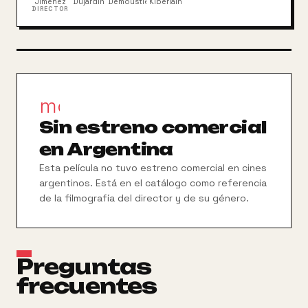
mayores cacerías humanas de la historia.
Jimenez
Dujardin
Demoustier
Kiberlain
DIRECTOR
movie_filter
Sin estreno comercial
en Argentina
Esta película no tuvo estreno comercial en cines
argentinos. Está en el catálogo como referencia
de la filmografía del director y de su género.
Preguntas
frecuentes