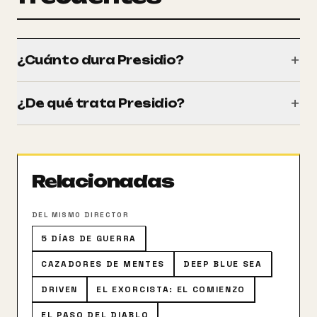
+
¿Cuánto dura Presidio?
Tiene una duración de 102 minutos (1h 42m).
+
¿De qué trata Presidio?
El espíritu de Charlie Forsythe, un reo que ha sido
ejecutado en la silla eléctrica hace 25 años, busca
venganza de su carcelero que ahora es el director de
Relacionadas
la prisión de Creedmore, nuevamente abierta.
DEL MISMO DIRECTOR
5 DÍAS DE GUERRA
CAZADORES DE MENTES
DEEP BLUE SEA
DRIVEN
EL EXORCISTA: EL COMIENZO
EL PASO DEL DIABLO