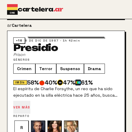
Ir al contenido principal
cartelera
.ar
arrow_back
Cartelera
+16
8 DE DIC DE 1987
·
1h 42min
Presidio
Prison
GÉNEROS
Crimen
Terror
Suspenso
Drama
58
%
40
%
47
%
61
%
IMDb
El espíritu de Charlie Forsythe, un reo que ha sido
ejecutado en la silla eléctrica hace 25 años, busca
venganza de su carcelero que ahora es el director
VER MÁS
de la prisión de Creedmore, nuevamente abierta.
REPARTO
R