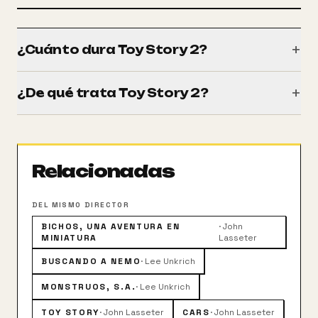
+
¿Cuánto dura Toy Story 2?
Tiene una duración de 93 minutos (1h 33m).
+
¿De qué trata Toy Story 2?
Cuando Andy se va de campamento dejando solos a
los juguetes, Al McWhiggin, un compulsivo
coleccionista de juguetes valiosos, secuestra a
Relacionadas
Woody. Buzz Lightyear y el resto de los juguetes de
Andy deberán actuar con rapidez para rescatarlo,
poniéndose al frente de una operación de rescate
DEL MISMO DIRECTOR
durante la cual se enfrentarán a múltiples peligros y
BICHOS, UNA AVENTURA EN
·
John
divertidas situaciones.
MINIATURA
Lasseter
BUSCANDO A NEMO
·
Lee Unkrich
MONSTRUOS, S.A.
·
Lee Unkrich
TOY STORY
·
John Lasseter
CARS
·
John Lasseter