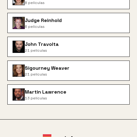
8
películas
Judge Reinhold
6
películas
John Travolta
21
películas
Sigourney Weaver
21
películas
Martin Lawrence
13
películas