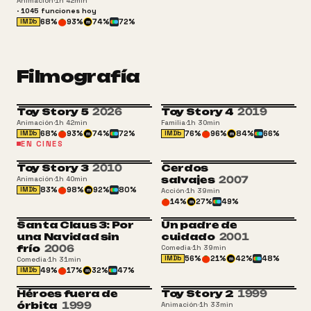
Animación
·
1h 42min
·
1045
funciones
hoy
68
%
93
%
74
%
72
%
IMDb
m
Filmografía
Toy Story 5
2026
Toy Story 4
2019
ATP
Animación
·
1h 42min
Familia
·
1h 30min
68
%
93
%
74
%
72
%
76
%
96
%
84
%
66
%
IMDb
IMDb
m
m
EN CINES
Toy Story 3
2010
Cerdos
salvajes
2007
Animación
·
1h 40min
83
%
98
%
92
%
80
%
IMDb
Acción
·
1h 39min
m
14
%
27
%
49
%
m
Santa Claus 3: Por
Un padre de
ATP
una Navidad sin
cuidado
2001
frío
2006
Comedia
·
1h 39min
56
%
21
%
42
%
48
%
IMDb
Comedia
·
1h 31min
m
49
%
17
%
32
%
47
%
IMDb
m
Héroes fuera de
Toy Story 2
1999
ATP
ATP
órbita
1999
Animación
·
1h 33min