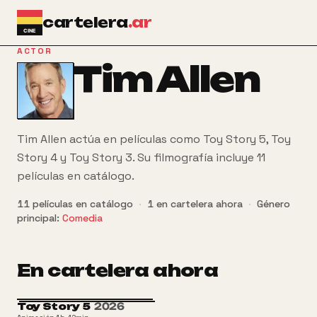
Ir al contenido principal
cartelera
.ar
ACTOR
Tim Allen
Tim Allen actúa en películas como Toy Story 5, Toy
Story 4 y Toy Story 3. Su filmografía incluye 11
películas en catálogo.
11
películas
en catálogo
·
1
en cartelera ahora
·
Género
principal:
Comedia
En cartelera ahora
Toy Story 5
2026
ATP