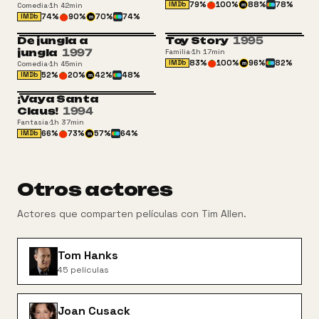
79
%
100
%
88
%
78
%
IMDb
Comedia
·
1h 42min
m
74
%
90
%
70
%
74
%
IMDb
m
De jungla a
Toy Story
1995
ATP
ATP
jungla
1997
Familia
·
1h 17min
83
%
100
%
96
%
82
%
IMDb
Comedia
·
1h 45min
m
52
%
20
%
42
%
48
%
IMDb
m
¡Vaya Santa
ATP
Claus!
1994
Fantasía
·
1h 37min
66
%
73
%
57
%
64
%
IMDb
m
Otros actores
Actores que comparten películas con
Tim Allen
.
Tom Hanks
45
películas
Joan Cusack