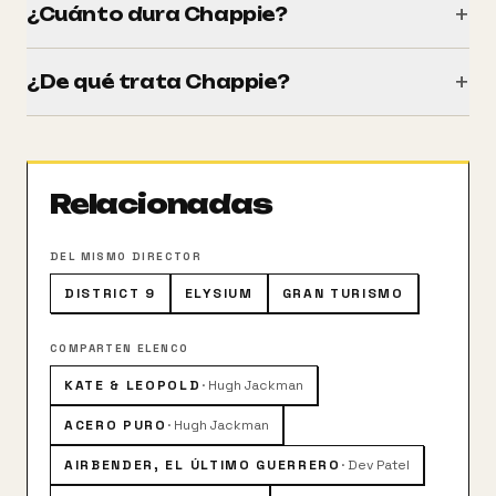
+
¿Cuánto dura Chappie?
Tiene una duración de 120 minutos (2h 00m).
+
¿De qué trata Chappie?
En un futuro cercano, la policía mecanizada controla
el crimen. Cuando un droide de la policía, Chappie, es
robado y se le da una nueva programación, se
Relacionadas
convierte en el primer robot con la capacidad de
pensar y sentir por sí mismo.
DEL MISMO DIRECTOR
DISTRICT 9
ELYSIUM
GRAN TURISMO
COMPARTEN ELENCO
KATE & LEOPOLD
·
Hugh Jackman
ACERO PURO
·
Hugh Jackman
AIRBENDER, EL ÚLTIMO GUERRERO
·
Dev Patel