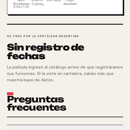
Neill
Sharlto
Dev Patel
Hugh
Blomkamp
Copley
Jackman
DIRECTOR
SU PASO POR LA CARTELERA ARGENTINA
Sin registro de
fechas
La película ingresó al catálogo antes de que registráramos
sus funciones. Si la viste en cartelera, sabés más que
nuestra base de datos.
Preguntas
frecuentes