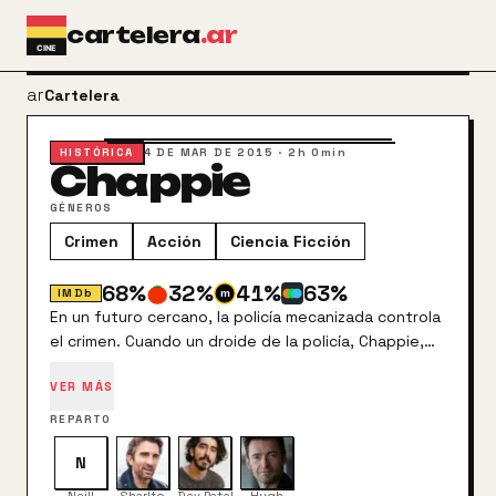
Ir al contenido principal
cartelera
.ar
arrow_back
Cartelera
HISTÓRICA
4 DE MAR DE 2015
·
2h 0min
Chappie
GÉNEROS
Crimen
Acción
Ciencia Ficción
68
%
32
%
41
%
63
%
IMDb
En un futuro cercano, la policía mecanizada controla
el crimen. Cuando un droide de la policía, Chappie,
es robado y se le da una nueva programación, se
VER MÁS
convierte en el primer robot con la capacidad de
pensar y sentir por sí mismo.
REPARTO
N